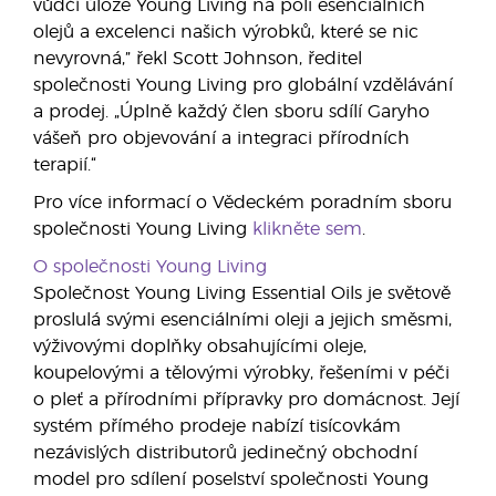
vůdčí úloze Young Living na poli esenciálních
olejů a excelenci našich výrobků, které se nic
nevyrovná,” řekl Scott Johnson, ředitel
společnosti Young Living pro globální vzdělávání
a prodej. „Úplně každý člen sboru sdílí Garyho
vášeň pro objevování a integraci přírodních
terapií.“
Pro více informací o Vědeckém poradním sboru
společnosti Young Living
klikněte sem
.
O společnosti Young Living
Společnost Young Living Essential Oils je světově
proslulá svými esenciálními oleji a jejich směsmi,
výživovými doplňky obsahujícími oleje,
koupelovými a tělovými výrobky, řešeními v péči
o pleť a přírodními přípravky pro domácnost. Její
systém přímého prodeje nabízí tisícovkám
nezávislých distributorů jedinečný obchodní
model pro sdílení poselství společnosti Young