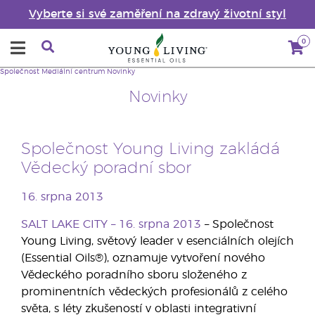
Vyberte si své zaměření na zdravý životní styl
0
Společnost
Mediální centrum
Novinky
Novinky
Společnost Young Living zakládá
Vědecký poradní sbor
16. srpna 2013
SALT LAKE CITY – 16. srpna 2013
– Společnost
Young Living, světový leader v esenciálních olejích
(Essential Oils®), oznamuje vytvoření nového
Vědeckého poradního sboru složeného z
prominentních vědeckých profesionálů z celého
světa, s léty zkušeností v oblasti integrativní