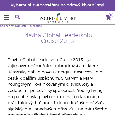
Vyberte si své zaměření na zdravý životní styl
0
Společnost
Události
Hlavní akce
Plavba Global Leadership
Cruise 2013
Plavba Global Leadership Cruise 2013 byla
zajímavým námořním dobrodružstvím, které
účastníky nabilo novou energií a nastartovalo na
cestě k dalším úspěchům. S Garym a Mary
Youngovými, kvalifikovanými distributory a
vedoucími pracovníky společnosti Young Living,
na palubě byla plavba kombinací relaxačních
prázdninových činností, dobrodružných návštěv
aljašských a kanadských přístavů a na míru šitého