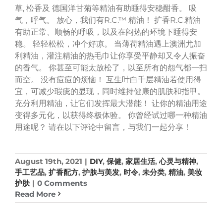
草, 松香及 德国洋甘菊等精油有助睡得安稳酣香。 吸
气，呼气。 放心，我们有R.C.™ 精油！ 扩香R.C.精油
有助正常、顺畅的呼吸，以及在闷热的环境下睡得安
稳。 轻轻松松，冲个好凉。 当薄荷精油遇上澳洲尤加
利精油，灌注精油的热毛巾让你享受平静却又令人振奋
的香气。 你甚至可能太放松了，以至所有的怨气都一扫
而空。 没有痘痘的烦恼！ 互生叶白千层精油若使用得
宜，可减少瑕疵的显现，同时维持健康的肌肤和指甲。
充分利用精油，让它们发挥最大潜能！ 让你的精油用途
变得多元化，以获得终极体验。 你曾经试过哪一种精油
用途呢？ 请在以下评论中留言，与我们一起分享！
August 19th, 2021
|
DIY
,
保健
,
家居生活
,
心灵与精神
,
手工艺品
,
扩香配方
,
护肤与美发
,
时令
,
未分类
,
精油
,
美妆
护肤
|
0 Comments
Read More