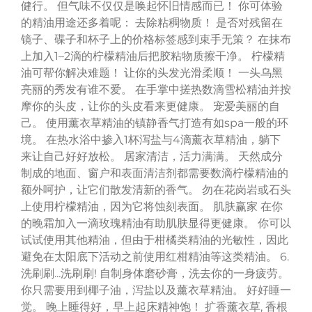
健行。 但气味不仅仅是唤起怀旧情感而已！ 你可体验
的精油用途还多着呢： 去除粘稠物质！ 是否对残留在
镜子、碟子和杯子上的价格标签感到束手无策？ 在抹布
上加入1–2滴的柠檬精油后把胶粘物质擦干净。 柠檬精
油可帮你解决难题！ 让你的头发光滑柔顺！ 一头乌黑
亮丽的秀发有谁不爱。 在手掌中搓热数滴雪松精油并按
摩你的头皮，让你的头皮看来更健康。 宠爱美丽的自
己。 使用薰衣草精油的镇静香气打造有如spa一般的环
境。 在热水浴中掺入1杯泻盐与4滴薰衣草精油，躺下
来让自己好好放松。 居家清洁，活力满满。 天然成分
制成的地面、窗户和表面清洁剂都需要数滴柠檬精油的
额外呵护，让它们散发清新的香气。 勿在花岗岩或石头
上使用柠檬精油，因为它将蚀刻表面。 肌肤赢家 在你
的晚霜加入一滴玫瑰精油有助肌肤显得更健康。 你可以
试试使用其他精油，但由于柑橘类精油的光敏性，因此
避免在太阳底下活动之前使用红柑精油等这类精油。 6.
洗刷刷...洗刷刷! 自制身体磨砂膏，洗去你的一身疲劳。
你只需要用到椰子油，泻盐以及薰衣草精油。 好好睡一
觉。 晚上睡得好，早上起床精神饱！ 扩香薰衣草, 香根