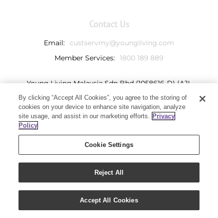
Contact Us
Email:
custservmy@youngliving.com
Member Services:
1800 189 889
Young Living Malaysia Sdn Bhd (1058616-D) (AJL
932069)
By clicking “Accept All Cookies”, you agree to the storing of
Ground Floor, Tower 7
cookies on your device to enhance site navigation, analyze
Avenue 3, Bangsar South,
site usage, and assist in our marketing efforts.
Privacy
No. 8 Jalan Kerinchi
Policy
59200 Kuala Lumpur, Malaysia
Cookie Settings
Reject All
Copyright 2020 - Young Living Essential Oils | All Rights
Accept All Cookies
Reserved |
Privacy Policy