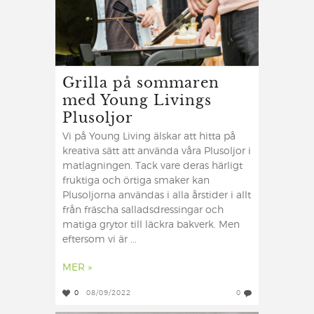
Grilla på sommaren
med Young Livings
Plusoljor
Vi på Young Living älskar att hitta på
kreativa sätt att använda våra Plusoljor i
matlagningen. Tack vare deras härligt
fruktiga och örtiga smaker kan
Plusoljorna användas i alla årstider i allt
från fräscha salladsdressingar och
matiga grytor till läckra bakverk. Men
eftersom vi är ...
MER »
0
08/09/2022
0