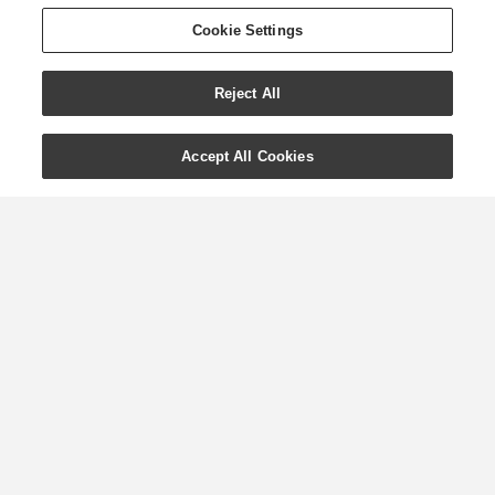
Cookie Settings
Reject All
Accept All Cookies
Påskbaka med eteriska
oljor
Man firar påsk på olika sätt i olika
länder, men är det något som alltid går
hem denna högtid så är det läckra
bakverk. Nu när vårblommorna
blommar, allt återföds runt om oss och
vi umgås med vänner och familj finns
det ingen bättre tid än just nu för att
skapa luftiga, goda och ...