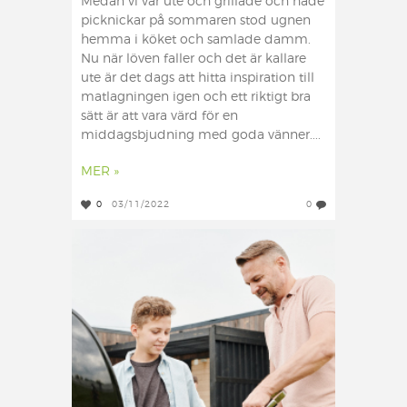
Medan vi var ute och grillade och hade
picknickar på sommaren stod ugnen
hemma i köket och samlade damm.
Nu när löven faller och det är kallare
ute är det dags att hitta inspiration till
matlagningen igen och ett riktigt bra
sätt är att vara värd för en
middagsbjudning med goda vänner....
MER »
0
03/11/2022
0