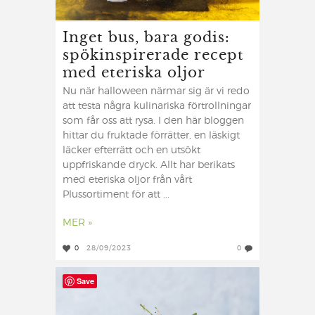
Inget bus, bara godis:
spökinspirerade recept
med eteriska oljor
Nu när halloween närmar sig är vi redo
att testa några kulinariska förtrollningar
som får oss att rysa. I den här bloggen
hittar du fruktade förrätter, en läskigt
läcker efterrätt och en utsökt
uppfriskande dryck. Allt har berikats
med eteriska oljor från vårt
Plussortiment för att ...
MER »
0
28/09/2023
0
Save