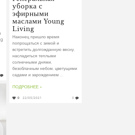
уборка с
эфирными
маслами Young
Living
ы
Наконец пришло время
ng
попрощаться с зимой и
встретить долгожданную весну,
насладиться теплыми
солнечными днями,
безоблачным небом, цветущими
садами и зарождением ...
ПОДРОБНЕЕ »
0
22/03/2021
0