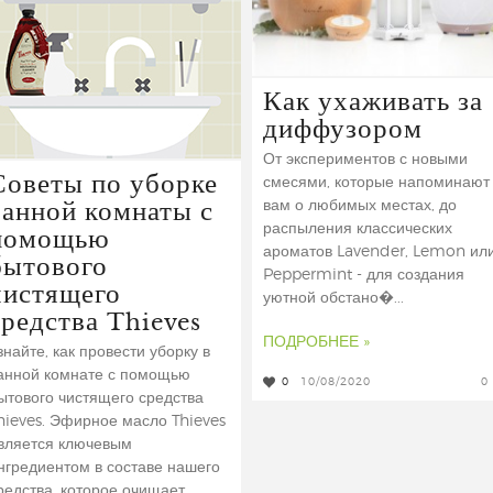
Как ухаживать за
диффузором
От экспериментов с новыми
Советы по уборке
смесями, которые напоминают
ванной комнаты с
вам о любимых местах, до
помощью
распыления классических
ароматов Lavender, Lemon ил
бытового
Peppermint - для создания
чистящего
уютной обстано�...
средства Thieves
ПОДРОБНЕЕ »
знайте, как провести уборку в
анной комнате с помощью
0
10/08/2020
0
ытового чистящего средства
hieves. Эфирное масло Thieves
вляется ключевым
нгредиентом в составе нашего
редства, которое очищает