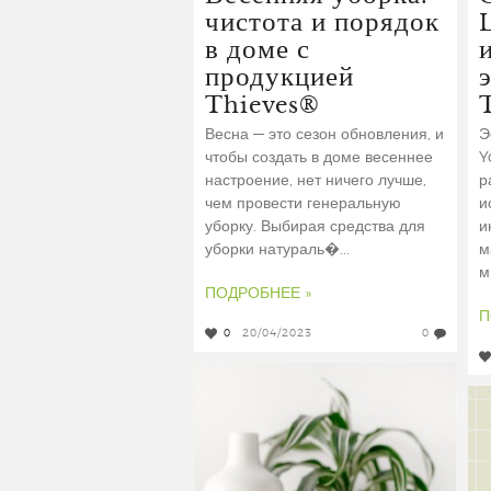
чистота и порядок
в доме с
продукцией
Thieves®
Весна — это сезон обновления, и
Э
чтобы создать в доме весеннее
Y
настроение, нет ничего лучше,
р
чем провести генеральную
и
уборку. Выбирая средства для
и
уборки натураль�...
м
м
ПОДРОБНЕЕ »
П
0
20/04/2023
0