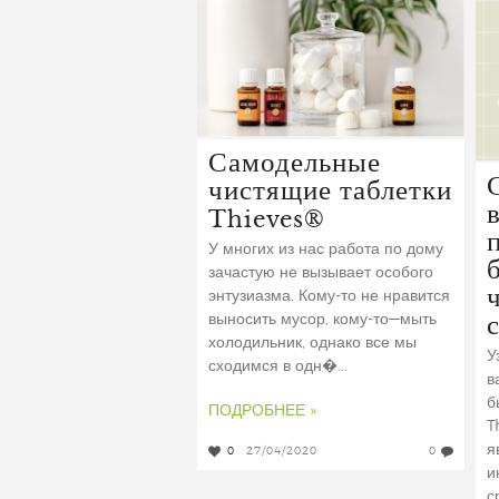
Самодельные
чистящие таблетки
Thieves®
У многих из нас работа по дому
зачастую не вызывает особого
энтузиазма. Кому-то не нравится
выносить мусор, кому-то—мыть
холодильник, однако все мы
У
сходимся в одн�...
в
б
ПОДРОБНЕЕ »
T
я
0
27/04/2020
0
и
с