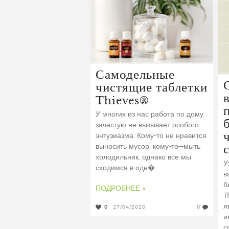
Самодельные
чистящие таблетки
Thieves®
У многих из нас работа по дому
зачастую не вызывает особого
энтузиазма. Кому-то не нравится
выносить мусор, кому-то—мыть
холодильник, однако все мы
У
сходимся в одн�...
в
б
ПОДРОБНЕЕ »
T
я
0
27/04/2020
0
и
с