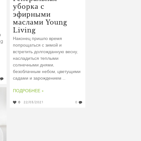
уборка с
эфирными
маслами Young
Living
ы
Наконец пришло время
ng
попрощаться с зимой и
встретить долгожданную весну,
насладиться теплыми
солнечными днями,
безоблачным небом, цветущими
садами и зарождением ...
ПОДРОБНЕЕ »
0
22/03/2021
0