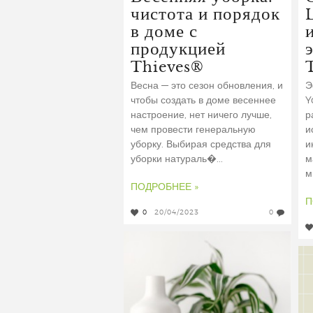
чистота и порядок
в доме с
продукцией
Thieves®
Весна — это сезон обновления, и
Э
чтобы создать в доме весеннее
Y
настроение, нет ничего лучше,
р
чем провести генеральную
и
уборку. Выбирая средства для
и
уборки натураль�...
м
м
ПОДРОБНЕЕ »
П
0
20/04/2023
0