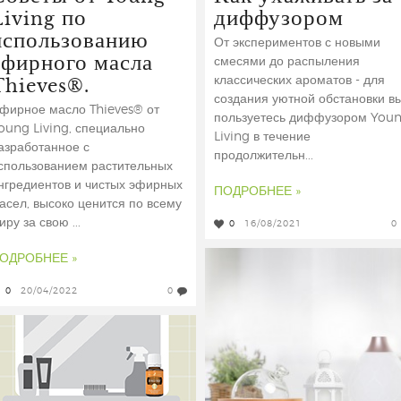
Living по
диффузором
использованию
От экспериментов с новыми
эфирного масла
смесями до распыления
Thieves®.
классических ароматов - для
создания уютной обстановки в
фирное масло Thieves® от
пользуетесь диффузором You
oung Living, специально
Living в течение
азработанное с
продолжительн...
спользованием растительных
нгредиентов и чистых эфирных
ПОДРОБНЕЕ »
асел, высоко ценится по всему
иру за свою ...
0
16/08/2021
0
ОДРОБНЕЕ »
0
20/04/2022
0