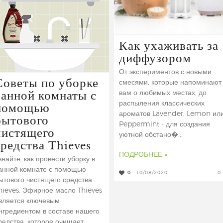
Как ухаживать за
диффузором
От экспериментов с новыми
Советы по уборке
смесями, которые напоминают
ванной комнаты с
вам о любимых местах, до
помощью
распыления классических
ароматов Lavender, Lemon ил
бытового
Peppermint - для создания
чистящего
уютной обстано�...
средства Thieves
ПОДРОБНЕЕ »
знайте, как провести уборку в
анной комнате с помощью
0
10/08/2020
0
ытового чистящего средства
hieves. Эфирное масло Thieves
вляется ключевым
нгредиентом в составе нашего
редства, которое очищает