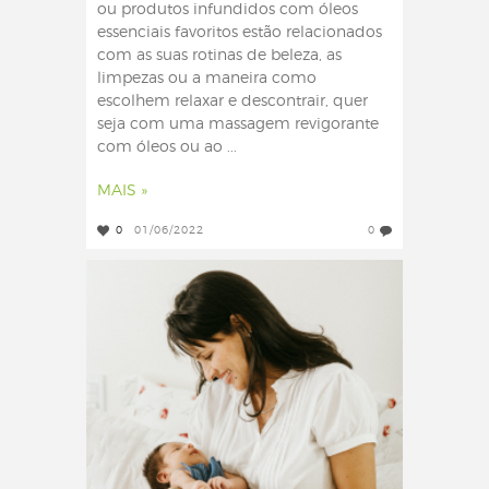
ou produtos infundidos com óleos
essenciais favoritos estão relacionados
com as suas rotinas de beleza, as
limpezas ou a maneira como
escolhem relaxar e descontrair, quer
seja com uma massagem revigorante
com óleos ou ao ...
MAIS »
0
01/06/2022
0