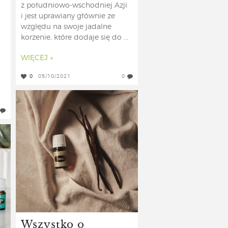
z południowo-wschodniej Azji
i jest uprawiany głównie ze
względu na swoje jadalne
korzenie, które dodaje się do ...
WIĘCEJ »
0
05/10/2021
0
Wszystko o