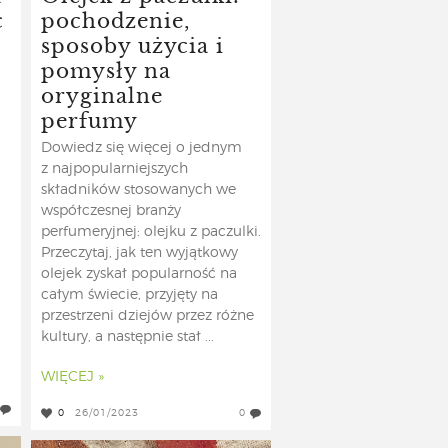
c
pochodzenie,
sposoby użycia i
pomysły na
oryginalne
perfumy
Dowiedz się więcej o jednym
z najpopularniejszych
składników stosowanych we
współczesnej branży
a
perfumeryjnej: olejku z paczulki.
Przeczytaj, jak ten wyjątkowy
olejek zyskał popularność na
całym świecie, przyjęty na
przestrzeni dziejów przez różne
kultury, a następnie stał ...
WIĘCEJ »
0
26/01/2023
0