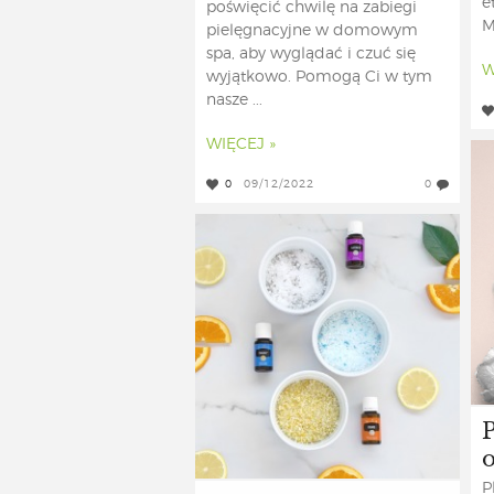
e
poświęcić chwilę na zabiegi
M
pielęgnacyjne w domowym
spa, aby wyglądać i czuć się
W
wyjątkowo. Pomogą Ci w tym
nasze ...
WIĘCEJ »
0
09/12/2022
0
P