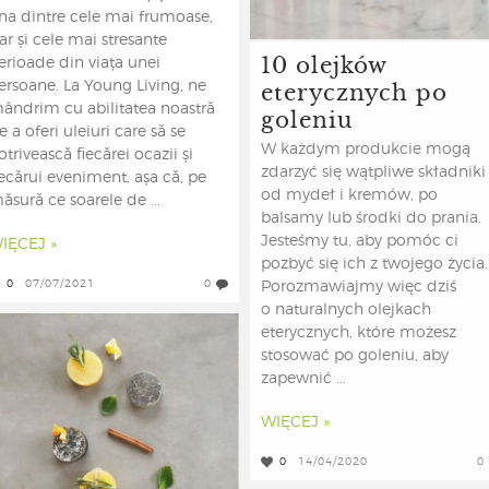
na dintre cele mai frumoase,
ar și cele mai stresante
10 olejków
erioade din viața unei
eterycznych po
ersoane. La Young Living, ne
ândrim cu abilitatea noastră
goleniu
e a oferi uleiuri care să se
W każdym produkcie mogą
otrivească fiecărei ocazii și
zdarzyć się wątpliwe składniki
iecărui eveniment, așa că, pe
od mydeł i kremów, po
ăsură ce soarele de ...
balsamy lub środki do prania.
Jesteśmy tu, aby pomóc ci
IĘCEJ »
pozbyć się ich z twojego życia.
0
07/07/2021
0
Porozmawiajmy więc dziś
o naturalnych olejkach
eterycznych, które możesz
stosować po goleniu, aby
zapewnić ...
WIĘCEJ »
0
14/04/2020
0