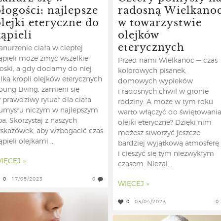
błogości: najlepsze
radosną Wielkano
olejki eteryczne do
w towarzystwie
ąpieli
olejków
eterycznych
anurzenie ciała w ciepłej
ąpieli może zmyć wszelkie
Przed nami Wielkanoc — czas
roski, a gdy dodamy do niej
kolorowych pisanek,
ilka kropli olejków eterycznych
domowych wypieków
oung Living, zamieni się
i radosnych chwil w gronie
 prawdziwy rytuał dla ciała
rodziny. A może w tym roku
 umysłu niczym w najlepszym
warto włączyć do świętowani
pa. Skorzystaj z naszych
olejki eteryczne? Dzięki nim
skazówek, aby wzbogacić czas
możesz stworzyć jeszcze
ąpieli olejkami ...
bardziej wyjątkową atmosferę
i cieszyć się tym niezwykłym
IĘCEJ »
czasem. Niezal...
0
17/05/2023
0
WIĘCEJ »
0
03/04/2023
0