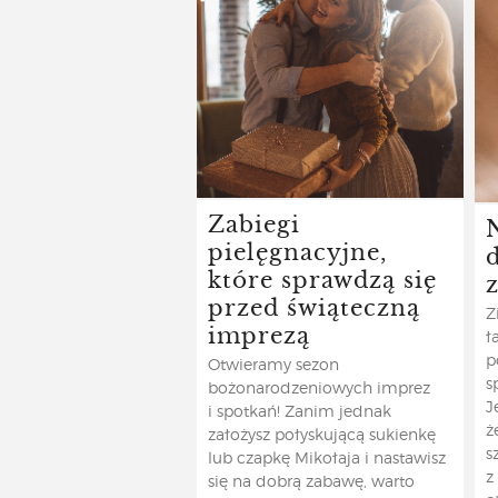
Zabiegi
pielęgnacyjne,
d
które sprawdzą się
przed świąteczną
Z
imprezą
ł
p
Otwieramy sezon
s
bożonarodzeniowych imprez
J
i spotkań! Zanim jednak
ż
założysz połyskującą sukienkę
s
lub czapkę Mikołaja i nastawisz
z
się na dobrą zabawę, warto