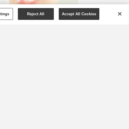
tings
Reject All
Accept All Cookies
Sposoby na kuszące
usta
i
Mroźna zima często sprawia, że
nasze usta wymagają
dodatkowej pielęgnacji. Zacznij
li
od złuszczającego peelingu,
aby pozbyć się suchych skórek.
W ten sposób nie tylko
odsłonisz miękką warstwę
,
naskórka, ale również