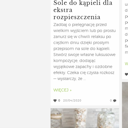
Sole do kąpieli dla
u
ekstra
d
rozpieszczenia
p
p
Zadbaj o pielęgnację przed
m
wielkim wyjściem lub po prostu
d
zanurz się w chwili relaksu po
p
ciężkim dniu dzięki prostym
f
przepisom na sole do kąpieli.
m
Stwórz swoje własne luksusowe
kompozycje, dodając
W
wyjątkowe zapachy i ozdobne
efekty. Czeka cię czysta rozkosz
— wystarczy, że ...
WIĘCEJ »
0
20/04/2020
0