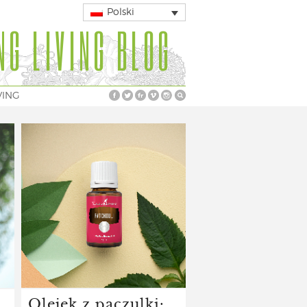
Polski
NG LIVING BLOG
VING
a
Olejek z paczulki: