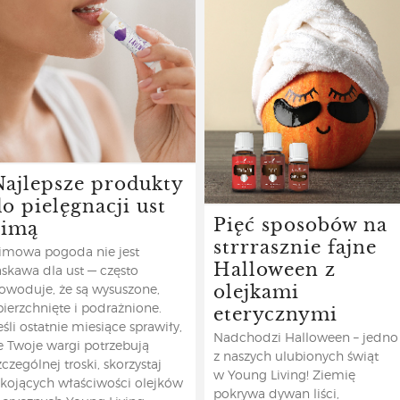
Najlepsze produkty
o pielęgnacji ust
Pięć sposobów na
zimą
strrrasznie fajne
imowa pogoda nie jest
Halloween z
askawa dla ust — często
olejkami
owoduje, że są wysuszone,
eterycznymi
pierzchnięte i podrażnione.
eśli ostatnie miesiące sprawiły,
Nadchodzi Halloween – jedno
e Twoje wargi potrzebują
z naszych ulubionych świąt
zczególnej troski, skorzystaj
w Young Living! Ziemię
 kojących właściwości olejków
pokrywa dywan liści,