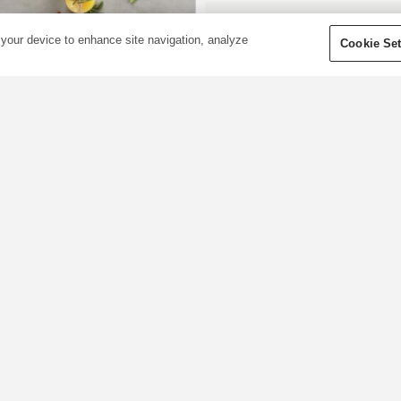
 your device to enhance site navigation, analyze
Cookie Set
Jak stworzyć
domowe mydło
peelingujące
ostaw na ekstra świeżość!
zbogać swoją codzienną
ielęgnację dzięki trzem
rzepisom na mydło
Otul się jesiennym
eelingujące własnej roboty.
kompozycjami
awierają mąkę kukurydzianą
 mak, które pomagają usunąć
olejków
artwy naskórek i wydobyć
Uwielbiasz jesień? My też! A jeś
lask. Stwórz kremową pianę
jesteś taki jak my, z pewnością
zięki tym pachnącym
pragniesz mieć pod ręką
ydłom ...
wszystkie rzeczy, które kojarzą
się z tą porą roku: grube swetry
IĘCEJ »