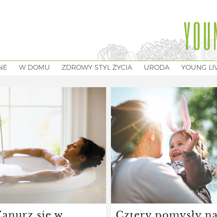
YOU
NE
W DOMU
ZDROWY STYL ŻYCIA
URODA
YOUNG LI
Zanurz się w
Cztery pomysły n