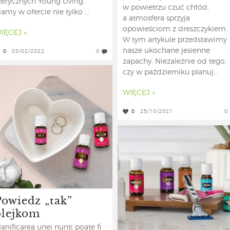
terycznych Young Living.
w powietrzu czuć chłód,
amy w ofercie nie tylko ...
a atmosfera sprzyja
opowieściom z dreszczykiem.
IĘCEJ »
W tym artykule przedstawimy
nasze ukochane jesienne
0
03/02/2022
0
zapachy. Niezależnie od tego,
czy w październiku planuj...
WIĘCEJ »
0
25/10/2021
0
Powiedz „tak”
olejkom
lanificarea unei nunți poate fi