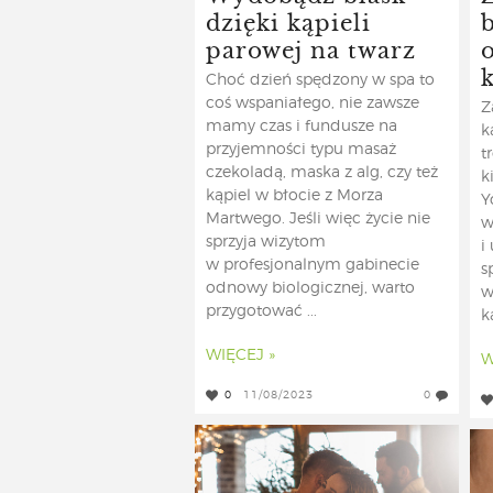
dzięki kąpieli
parowej na twarz
k
Choć dzień spędzony w spa to
coś wspaniałego, nie zawsze
Z
mamy czas i fundusze na
k
przyjemności typu masaż
t
czekoladą, maska z alg, czy też
k
kąpiel w błocie z Morza
Y
Martwego. Jeśli więc życie nie
w
sprzyja wizytom
i
w profesjonalnym gabinecie
s
odnowy biologicznej, warto
w
przygotować ...
k
WIĘCEJ »
W
0
11/08/2023
0