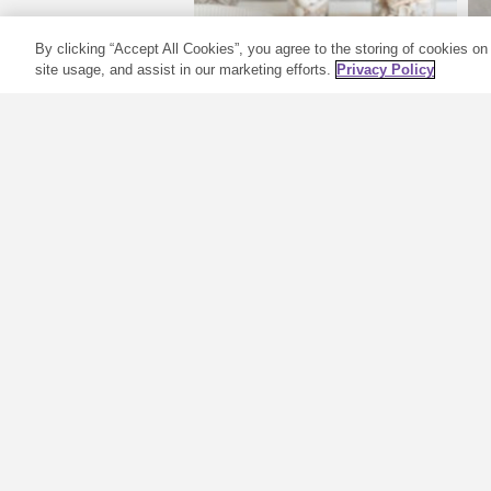
By clicking “Accept All Cookies”, you agree to the storing of cookies on
site usage, and assist in our marketing efforts.
Privacy Policy
P
Skóra pełna blasku
W
dzięki kąpieli
p
parowej
p
p
Choć dzień spędzony w spa to
Z
coś wspaniałego, nie zawsze
i
mamy czas i fundusze na takie
m
przyjemności. Warto więc
b
poznać szybki i łatwy sposób na
d
odrobinę relaksu! Nasz przepis
m
na kąpiel parową domowej
roboty łączy moc olejków
W
z parą z gorącej wody, aby