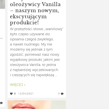
oleożywicy Vanilla
– naszym nowym,
ekscytującym
produkcie!
W przeszłości słowo „waniliowy”
było często używane do
 —
opisania czegoś zwykłego,
a nawet nudnego. My nie
możemy się jednak z tym
zgodzić, ponieważ nasz nowy,
wyjątkowy produkt, jakim jest
oleożywica Vanilla, to jedna
z najbardziej wyczekiwanych
i cieszących się największą ...
WIĘCEJ »
0
12/04/2021
0