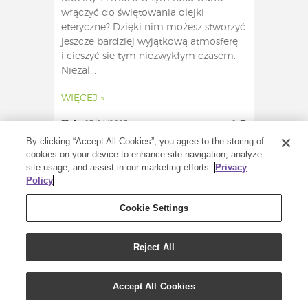
włączyć do świętowania olejki
eteryczne? Dzięki nim możesz stworzyć
jeszcze bardziej wyjątkową atmosferę
i cieszyć się tym niezwykłym czasem.
Niezal...
WIĘCEJ »
0
03/04/2023
0
By clicking “Accept All Cookies”, you agree to the storing of
cookies on your device to enhance site navigation, analyze
site usage, and assist in our marketing efforts.
Privacy
Policy
Cookie Settings
Reject All
Accept All Cookies