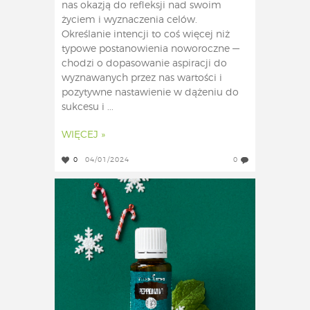
nas okazją do refleksji nad swoim
życiem i wyznaczenia celów.
Określanie intencji to coś więcej niż
typowe postanowienia noworoczne —
chodzi o dopasowanie aspiracji do
wyznawanych przez nas wartości i
pozytywne nastawienie w dążeniu do
sukcesu i ...
WIĘCEJ »
0
04/01/2024
0