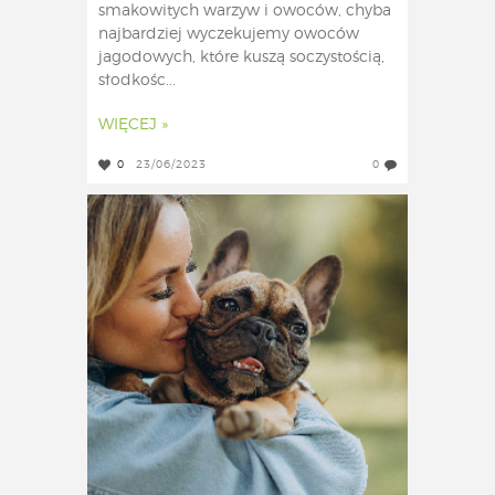
smakowitych warzyw i owoców, chyba
najbardziej wyczekujemy owoców
jagodowych, które kuszą soczystością,
słodkośc...
WIĘCEJ »
0
23/06/2023
0