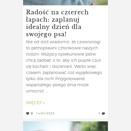
Radość na czterech
łapach: zaplanuj
idealny dzień dla
swojego psa!
Nie od dziś wiadomo, że czworonogi
to pełnoprawni członkowie naszych
rodzin. Wszyscy opiekunowie psów
chcą zadbać o to, aby ich pupile czuli
się kochani i doceniani. Warto więc
czasem zaplanować coś wyjątkowego
tylko dla nich! Przygotowanie
wspaniałego psiego dnia może
umocnić ...
WIĘCEJ »
0
14/04/2023
0