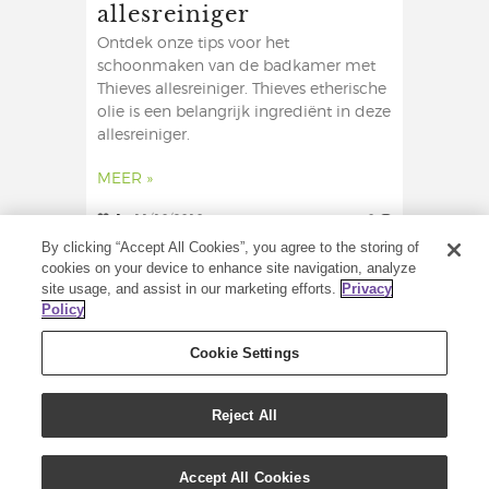
allesreiniger
Ontdek onze tips voor het
schoonmaken van de badkamer met
Thieves allesreiniger. Thieves etherische
olie is een belangrijk ingrediënt in deze
allesreiniger.
MEER »
1
11/10/2018
0
By clicking “Accept All Cookies”, you agree to the storing of
cookies on your device to enhance site navigation, analyze
site usage, and assist in our marketing efforts.
Privacy
Policy
Cookie Settings
Reject All
COPYRIGHT (C) 2020 - ALLE RECHTEN
VOORBEHOUDEN - YOUNG LIVING
Accept All Cookies