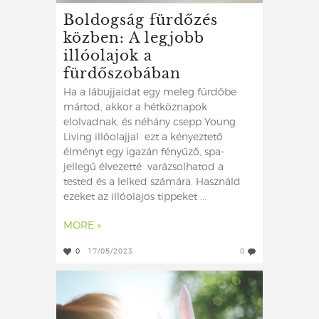
Boldogság fürdőzés
közben: A legjobb
illóolajok a
fürdőszobában
Ha a lábujjaidat egy meleg fürdőbe
mártod, akkor a hétköznapok
elolvadnak, és néhány csepp Young
Living illóolajjal ezt a kényeztető
élményt egy igazán fényűző, spa-
jellegű élvezetté varázsolhatod a
tested és a lelked számára. Használd
ezeket az illóolajos tippeket ...
MORE »
0
17/05/2023
0