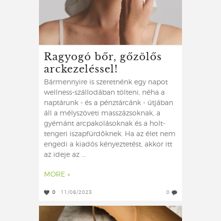
Ragyogó bőr, gőzölős
arckezeléssel!
Bármennyire is szeretnénk egy napot
wellness-szállodában tölteni, néha a
naptárunk - és a pénztárcánk - útjában
áll a mélyszöveti masszázsoknak, a
gyémánt arcpakolásoknak és a holt-
tengeri iszapfürdőknek. Ha az élet nem
engedi a kiadós kényeztetést, akkor itt
az ideje az ...
MORE »
0
11/08/2023
0