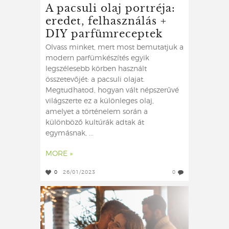
A pacsuli olaj portréja:
eredet, felhasználás +
DIY parfümreceptek
Olvass minket, mert most bemutatjuk a
modern parfümkészítés egyik
legszélesebb körben használt
összetevőjét: a pacsuli olajat.
Megtudhatod, hogyan vált népszerűvé
világszerte ez a különleges olaj,
amelyet a történelem során a
különböző kultúrák adtak át
egymásnak, ...
MORE »
0
26/01/2023
0