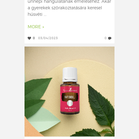
ünnepi hangulatának emeléséhez. Akár
a gyerekek szórakoztatására keresel
húsvéti ...
MORE »
0
03/04/2023
0