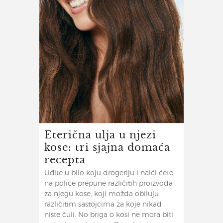
Eterična ulja u njezi
kose: tri sjajna domaća
recepta
Uđite u bilo koju drogeriju i naići ćete
na police prepune različitih proizvoda
za njegu kose, koji možda obiluju
različitim sastojcima za koje nikad
niste čuli. No briga o kosi ne mora biti