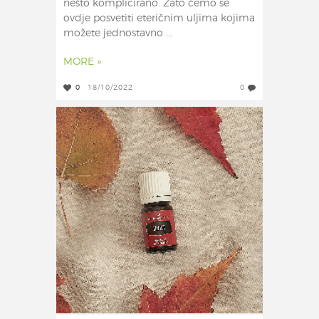
nešto komplicirano. Zato ćemo se
ovdje posvetiti eteričnim uljima kojima
možete jednostavno ...
MORE »
0
18/10/2022
0