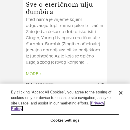
Sve o eteričnom ulju
đumbira
Pred nama je vrijeme kojem
odgovaraju topli mirisi i pikantni začini.
Zato jedva čekamo dobro iskoristiti
Ginger, Young Livingovo eterično ulje
đumbira. Đumbir (Zingiber officinale)
je trajna gomoljasta biljka porijeklom
iz jugoistočne Azije koja se tipično
uzgaja zbog jestivog korijenja ...
MORE »
0
05/10/2021
0
By clicking “Accept All Cookies”, you agree to the storing of
cookies on your device to enhance site navigation, analyze
site usage, and assist in our marketing efforts.
Privacy
Policy
Cookie Settings