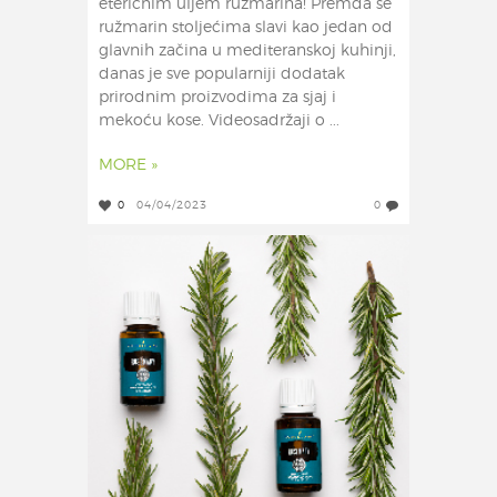
eteričnim uljem ružmarina! Premda se
ružmarin stoljećima slavi kao jedan od
glavnih začina u mediteranskoj kuhinji,
danas je sve popularniji dodatak
prirodnim proizvodima za sjaj i
mekoću kose. Videosadržaji o ...
MORE »
0
04/04/2023
0