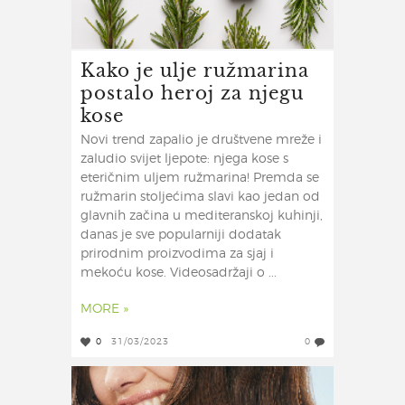
Kako je ulje ružmarina
postalo heroj za njegu
kose
Novi trend zapalio je društvene mreže i
zaludio svijet ljepote: njega kose s
eteričnim uljem ružmarina! Premda se
ružmarin stoljećima slavi kao jedan od
glavnih začina u mediteranskoj kuhinji,
danas je sve popularniji dodatak
prirodnim proizvodima za sjaj i
mekoću kose. Videosadržaji o ...
MORE »
0
31/03/2023
0