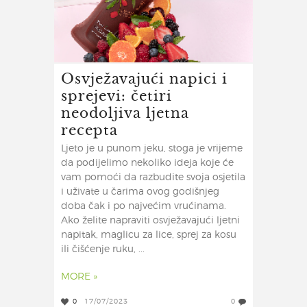
Osvježavajući napici i
sprejevi: četiri
neodoljiva ljetna
recepta
Ljeto je u punom jeku, stoga je vrijeme
da podijelimo nekoliko ideja koje će
vam pomoći da razbudite svoja osjetila
i uživate u čarima ovog godišnjeg
doba čak i po najvećim vrućinama.
Ako želite napraviti osvježavajući ljetni
napitak, maglicu za lice, sprej za kosu
ili čišćenje ruku, ...
MORE »
0
17/07/2023
0