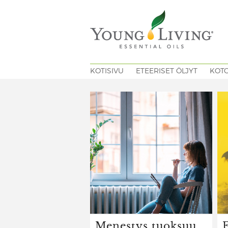
KOTISIVU
ETEERISET ÖLJYT
KOT
Menestys tuoksuu