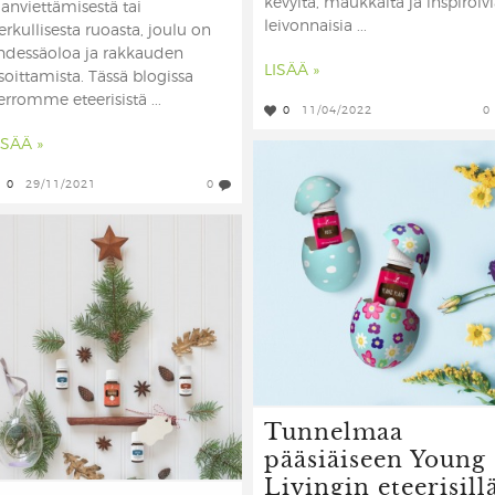
kevyitä, maukkaita ja inspiroiv
janviettämisestä tai
leivonnaisia ...
erkullisesta ruoasta, joulu on
hdessäoloa ja rakkauden
LISÄÄ »
soittamista. Tässä blogissa
erromme eteerisistä ...
0
11/04/2022
0
ISÄÄ »
0
29/11/2021
0
Tunnelmaa
pääsiäiseen Young
Livingin eteerisill