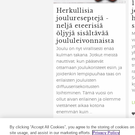
1
Herkullisia
joulureseptejä -
neljä eteerisiä
s
öljyjä sisältävää
M
joululeivonnaista
v
y
Joulu on nyt virallisesti enää
y
kulman takana. Jotkut meistä
e
nauttivat, kun pääsevät
t
ottamaan joulukoristeet esiin, ja
r
joidenkin lempipuuhaa taas on
S
erilaisten jouluisten
k
diffuuserisekoitusten
Y
loihtiminen. Tämä vuosi on
ollut aivan erilainen ja olemme
L
viettäneet aikaa kotona
enemmän kuin ...
LISÄÄ »
By clicking “Accept All Cookies”, you agree to the storing of cookies on
site usage, and assist in our marketing efforts.
Privacy Policy