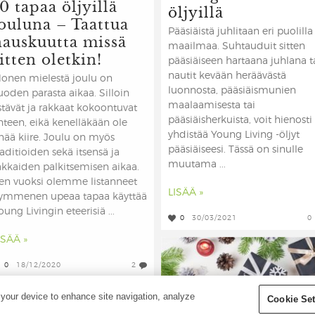
0 tapaa öljyillä
öljyillä
jouluna – Taattua
Pääsiäistä juhlitaan eri puolilla
hauskuutta missä
maailmaa. Suhtauduit sitten
itten oletkin!
pääsiäiseen hartaana juhlana t
nautit kevään heräävästä
onen mielestä joulu on
luonnosta, pääsiäismunien
uoden parasta aikaa. Silloin
maalaamisesta tai
stävät ja rakkaat kokoontuvat
pääsiäisherkuista, voit hienosti
hteen, eikä kenelläkään ole
yhdistää Young Living -öljyt
nää kiire. Joulu on myös
pääsiäiseesi. Tässä on sinulle
raditioiden sekä itsensä ja
muutama ...
akkaiden palkitsemisen aikaa.
en vuoksi olemme listanneet
LISÄÄ »
ymmenen upeaa tapaa käyttää
oung Livingin eteerisiä ...
0
30/03/2021
0
ISÄÄ »
0
18/12/2020
2
 your device to enhance site navigation, analyze
Cookie Set