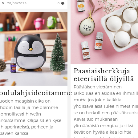
0
28/09/2023
0
Pääsiäisherkkuja
eteerisillä öljyillä
Pääsiäisen viettäminen
Joululahjaideoitamme
tarkoittaa eri asioita eri ihmisill
mutta jos jokin kaikkia
uoden maagisin aika on
yhdistävä asia tulee nimetä nii
ihdoin täällä ja me olemme
se on herkullinen pääsiäisruok
uonnollisesti hirveän
Kevät tuo mukanaan
nnoissamme. Olipa sitten kyse
ylimääräistä energiaa ja siksi
uhlaperinteistä, perheen ja
kevät on hyvää aikaa loihtia
stävien kanssa