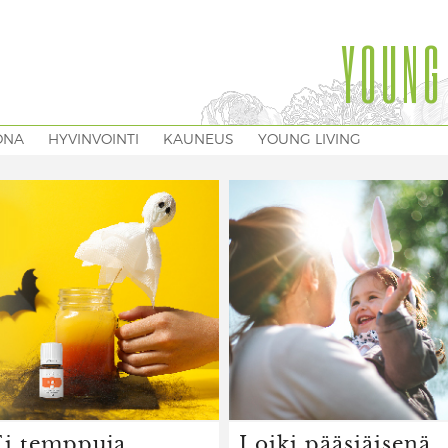
YOUNG
ONA
HYVINVOINTI
KAUNEUS
YOUNG LIVING
Ei temppuja
Loiki pääsiäisenä