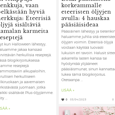
kenkkuja, vaan
korkeammalle
pelkästään hyviä
eteeristen öljyjen
erkkuja: Eteerisiä
avulla: 4 hauskaa
ljyjä sisältäviä
pääsiäisideaa
kamalan karmeita
Pääsiäinen lähestyy ja tietenki
reseptejä
haluamme juhlia sitä eteeriste
öljyjen voimin. Eteerisiä öljyjä
yt kun Halloween lähestyy,
voidaan käyttää luovasti
aluamme jakaa kanssasi
lukuisin eri tavoin. Halusit sitte
irvittävän herkullisia reseptejä.
askarrella lasten kanssa tai
ässä blogikirjoituksessa
hyödyntää ylijääneet
aamme reseptejä
pääsiäismunat, sinun kannatta
ammottaviin alkupaloihin,
lukea tämä blogikirjoitus.
irullisen herkulliseen
Otetaanpa ...
älkiruokaan ja aavemaisen
irkistävästä juomaan, jotka
LISÄÄ »
aikki sisältävät Plus-öljyjämme.
ity ...
0
03/04/2023
0
ISÄÄ »