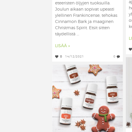
a
eteeristen öljyjen tuoksuilla.
h
Joulun aikaan sopivat upeasti
y
ylellinen Frankincense, tehokas
o
Cinnamon Bark ja maaginen
k
Christmas Spirit. Etsit sitten
täydellistä ...
L
LISÄÄ »
0
14/12/2021
0