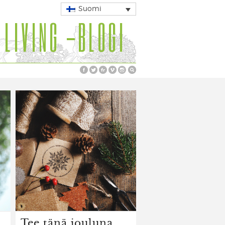
Suomi
 LIVING -BLOGI
Tee tänä jouluna