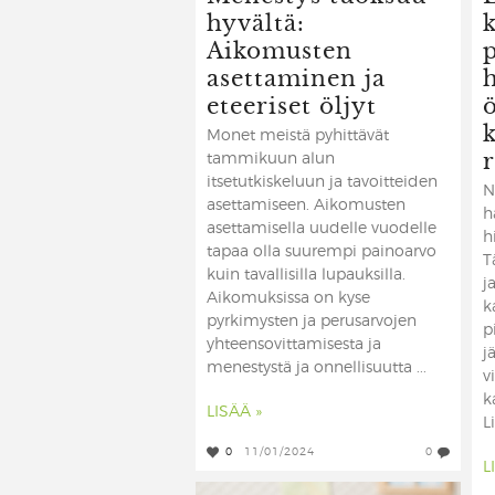
hyvältä:
Aikomusten
asettaminen ja
h
eteeriset öljyt
ö
Monet meistä pyhittävät
tammikuun alun
itsetutkiskeluun ja tavoitteiden
N
asettamiseen. Aikomusten
h
asettamisella uudelle vuodelle
h
tapaa olla suurempi painoarvo
T
kuin tavallisilla lupauksilla.
j
Aikomuksissa on kyse
k
pyrkimysten ja perusarvojen
p
yhteensovittamisesta ja
j
menestystä ja onnellisuutta ...
v
k
LISÄÄ »
Li
0
11/01/2024
0
L