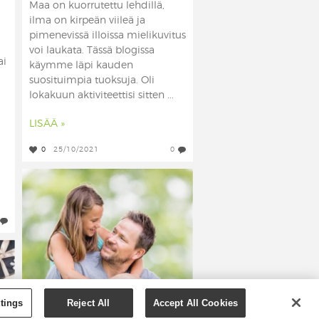
Maa on kuorrutettu lehdillä,
ilma on kirpeän viileä ja
pimenevissä illoissa mielikuvitus
voi laukata. Tässä blogissa
ai
käymme läpi kauden
suosituimpia tuoksuja. Oli
lokakuun aktiviteettisi sitten ...
LISÄÄ »
0
25/10/2021
0
tings
Reject All
Accept All Cookies