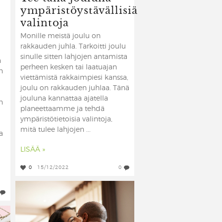
ympäristöystävällisiä
valintoja
Monille meistä joulu on
rakkauden juhla. Tarkoitti joulu
sinulle sitten lahjojen antamista
n
perheen kesken tai laatuajan
n
viettämistä rakkaimpiesi kanssa,
joulu on rakkauden juhlaa. Tänä
jouluna kannattaa ajatella
n
planeettaamme ja tehdä
ympäristötietoisia valintoja,
mitä tulee lahjojen ...
a
LISÄÄ »
0
15/12/2022
0