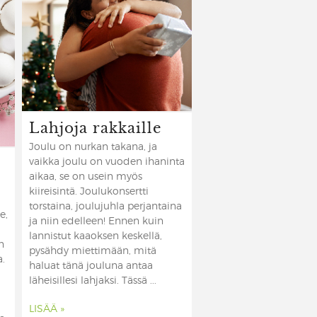
Lahjoja rakkaille
Joulu on nurkan takana, ja
vaikka joulu on vuoden ihaninta
aikaa, se on usein myös
kiireisintä. Joulukonsertti
torstaina, joulujuhla perjantaina
e,
ja niin edelleen! Ennen kuin
lannistut kaaoksen keskellä,
n
pysähdy miettimään, mitä
a.
haluat tänä jouluna antaa
läheisillesi lahjaksi. Tässä ...
LISÄÄ »