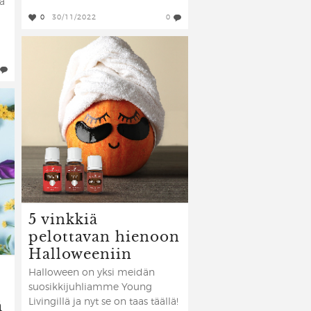
ia
0
30/11/2022
0
5 vinkkiä
pelottavan hienoon
Halloweeniin
Halloween on yksi meidän
suosikkijuhliamme Young
ä
Livingillä ja nyt se on taas täällä!