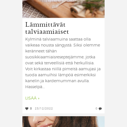
Lämmittävät
talviaamiaiset
Kylminä talviaamuina saattaa olla
vaikeaa nousta sängystä. Siksi olemme
keränneet tähän
suosikkiaamiaisreseptejämme, jotka
ovat sekä terveellisiä että herkullisia.
Voit kirkastaa niillä pimeitä aamujasi ja
tuoda aamuihisi lämpöä esimerkiksi
kanelin ja kardemumman avulla.
Hasselpä...
LISÄÄ »
0
23/12/2022
0