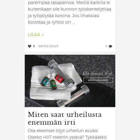
parempaa tasapainoa. Meillä kaikilla ei
kuitenkaan ole kunnon työskentelytilaa
ja työpöytää kotona. Jos lihaksiasi
kolottaa ja ryhtisi on ...
LISÄÄ »
0
06/02/2023
0
Miten saat urheilusta
enemmän irti
Ota eteeriset öljyt urheilun avuksi
Oletko HIIT-treenin ystävä? Tykkäätkö