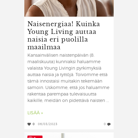
Naisenergiaa! Kuinka
Young Living auttaa
naisia eri puolilla
maailmaa
Kansainvälisen naistenpäivän (8.
maaliskuuta) kunniaksi haluamme
valaista Young Livingin pyrkimyksiä
auttaa naisia ja tyttöjä. Toivomme että
tämä innostaisi muitakin tekemään
samoin. ​ Uskomme, että jos haluamme
rakentaa parempaa tulevaisuutta
kaikille, meidän on pidettävä naisten ...
LISÄÄ »
0
06/03/2023
0