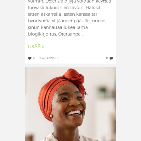
voimin. Eteerisiä öljyjä voidaan käyttää
luovasti lukuisin eri tavoin. Halusit
sitten askarrella lasten kanssa tai
hyödyntää ylijääneet pääsiäismunat,
sinun kannattaa lukea tämä
blogikirjoitus. Otetaanpa ...
LISÄÄ »
0
03/04/2023
0