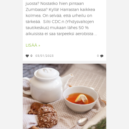
juosta? Nostatko hien pintaan
Zumbassa? Kyllä! Harrastan kaikkea
kolmea. On selvää, että urheilu on
tärkeää. Silti CDC:n (Yhdysvaltojen
tautikeskus) mukaan lähes 50 %
aikuisista ei saa tarpeeksi aerobista ...
LISÄÄ »
0
03/01/2023
0