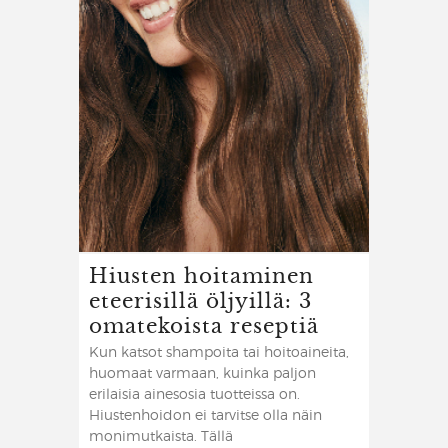
Hiusten hoitaminen
eteerisillä öljyillä: 3
omatekoista reseptiä
Kun katsot shampoita tai hoitoaineita,
huomaat varmaan, kuinka paljon
erilaisia ainesosia tuotteissa on.
Hiustenhoidon ei tarvitse olla näin
monimutkaista. Tällä