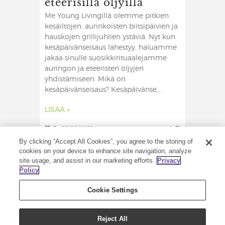
eteerisillä öljyillä
Me Young Livingillä olemme pitkien
kesäiltojen, aurinkoisten biitsipäivien ja
hauskojen grillijuhlien ystäviä. Nyt kun
kesäpäivänseisaus lähestyy, haluamme
jakaa sinulle suosikkirituaalejamme
auringon ja eteeristen öljyjen
yhdistämiseen. Mikä on
kesäpäivänseisaus? Kesäpäivänse...
LISÄÄ »
0
23/06/2022
0
By clicking “Accept All Cookies”, you agree to the storing of
cookies on your device to enhance site navigation, analyze
site usage, and assist in our marketing efforts.
Privacy
Policy
Cookie Settings
Reject All