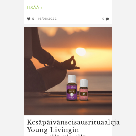
LISÄÄ »
0
16/08/2022
0
Kesäpäivänseisausrituaaleja
Young Livingin