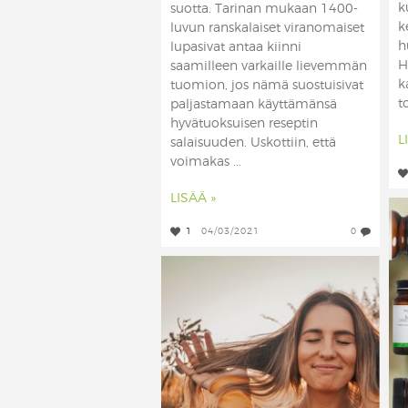
k
suotta. Tarinan mukaan 1400-
k
luvun ranskalaiset viranomaiset
h
lupasivat antaa kiinni
H
saamilleen varkaille lievemmän
k
tuomion, jos nämä suostuisivat
t
paljastamaan käyttämänsä
hyvätuoksuisen reseptin
L
salaisuuden. Uskottiin, että
voimakas ...
LISÄÄ »
1
04/03/2021
0