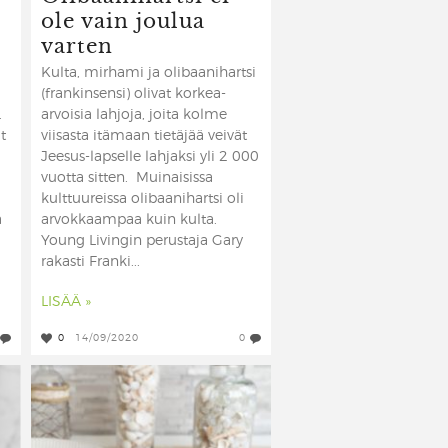
ole vain joulua
varten
Kulta, mirhami ja olibaanihartsi
(frankinsensi) olivat korkea-
.
arvoisia lahjoja, joita kolme
t
viisasta itämaan tietäjää veivät
Jeesus-lapselle lahjaksi yli 2 000
vuotta sitten. Muinaisissa
kulttuureissa olibaanihartsi oli
ä
arvokkaampaa kuin kulta.
ä
Young Livingin perustaja Gary
rakasti Franki...
LISÄÄ »
0
14/09/2020
0