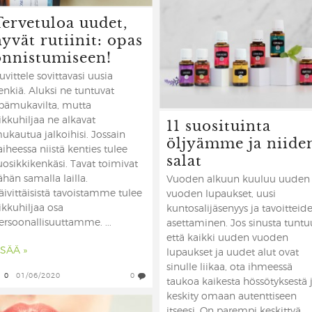
Tervetuloa uudet,
yvät rutiinit: opas
onnistumiseen!
uvittele sovittavasi uusia
enkiä. Aluksi ne tuntuvat
pämukavilta, mutta
11 suosituinta
ikkuhiljaa ne alkavat
ukautua jalkoihisi. Jossain
öljyämme ja niide
aiheessa niistä kenties tulee
salat
uosikkikenkäsi. Tavat toimivat
ähän samalla lailla.
Vuoden alkuun kuuluu uuden
äivittäisistä tavoistamme tulee
vuoden lupaukset, uusi
ikkuhiljaa osa
kuntosalijäsenyys ja tavoitteid
ersoonallisuuttamme. ...
asettaminen. Jos sinusta tuntu
että kaikki uuden vuoden
ISÄÄ »
lupaukset ja uudet alut ovat
sinulle liikaa, ota ihmeessä
0
01/06/2020
0
taukoa kaikesta hössötyksestä 
keskity omaan autenttiseen
itseesi. On parempi keskittyä ...