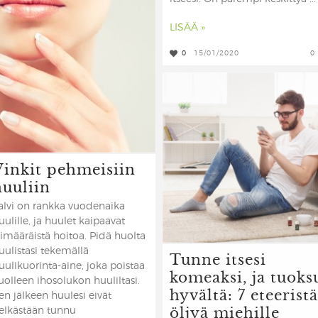
LISÄÄ »
0
15/01/2020
0
Vinkit pehmeisiin
huuliin
alvi on rankka vuodenaika
uulille, ja huulet kaipaavat
limääräistä hoitoa. Pidä huolta
uulistasi tekemällä
Tunne itsesi
uulikuorinta-aine, joka poistaa
komeaksi, ja tuoks
uolleen ihosolukon huuliltasi.
hyvältä: 7 eteeristä
en jälkeen huulesi eivät
öljyä miehille
elkästään tunnu