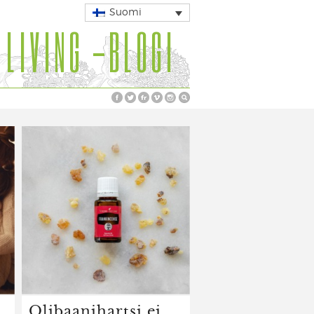
Suomi
 LIVING -BLOGI
Olibaanihartsi ei