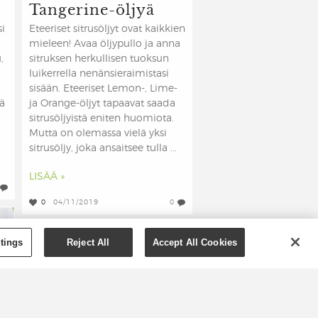
Tangerine-öljyä
i
Eteeriset sitrusöljyt ovat kaikkien
mieleen! Avaa öljypullo ja anna
,
sitruksen herkullisen tuoksun
luikerrella nenänsieraimistasi
sisään. Eteeriset Lemon-, Lime-
kä
ja Orange-öljyt tapaavat saada
sitrusöljyistä eniten huomiota.
Mutta on olemassa vielä yksi
sitrusöljy, joka ansaitsee tulla ...
LISÄÄ »
0
04/11/2019
0
tings
Reject All
Accept All Cookies