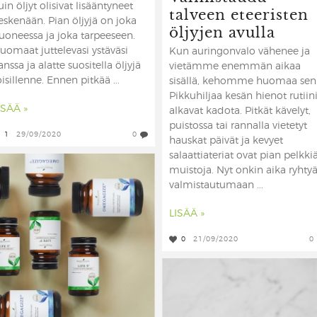
uin öljyt olisivat lisääntyneet
talveen eteeristen
eskenään. Pian öljyjä on joka
öljyjen avulla
uoneessa ja joka tarpeeseen.
uomaat juttelevasi ystäväsi
Kun auringonvalo vähenee ja
anssa ja alatte suositella öljyjä
vietämme enemmän aikaa
oisillenne. Ennen pitkää ...
sisällä, kehomme huomaa sen
Pikkuhiljaa kesän hienot rutiini
ISÄÄ »
alkavat kadota. Pitkät kävelyt,
puistossa tai rannalla vietetyt
1
29/09/2020
0
hauskat päivät ja kevyet
salaattiateriat ovat pian pelkki
muistoja. Nyt onkin aika ryhty
valmistautumaan ...
LISÄÄ »
0
21/09/2020
0