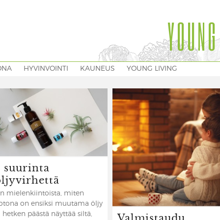
YOUNG
ONA
HYVINVOINTI
KAUNEUS
YOUNG LIVING
5 suurinta
ljyvirhettä
n mielenkiintoista, miten
otona on ensiksi muutama öljy
Valmistaudu
a hetken päästä näyttää siltä,