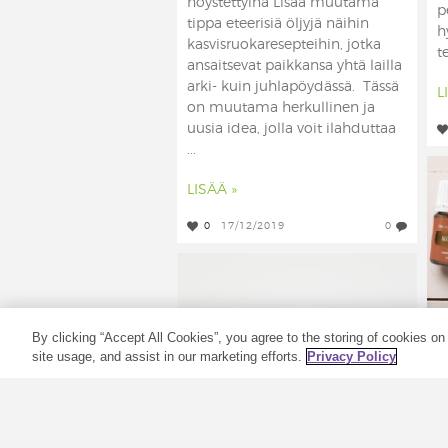
höystettyinä Lisää muutama
p
tippa eteerisiä öljyjä näihin
h
kasvisruokaresepteihin, jotka
t
ansaitsevat paikkansa yhtä lailla
arki- kuin juhlapöydässä. Tässä
L
on muutama herkullinen ja
uusia idea, jolla voit ilahduttaa
...
LISÄÄ »
0
17/12/2019
0
By clicking “Accept All Cookies”, you agree to the storing of cookies on
site usage, and assist in our marketing efforts.
Privacy Policy
t