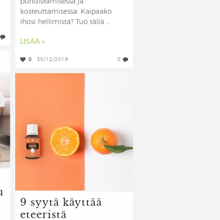
puhdistamisessa ja
kosteuttamisessa. Kaipaako
ihosi hellimistä? Tuo tällä ...
LISÄÄ »
0
30/12/2019
0
u
9 syytä käyttää
eteeristä