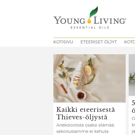
KOTISIVU
ETEERISET ÖLJYT
KOT
Kaikki eteerisestä
ö
Thieves-öljystä
O
k
Anekdootista osaksi elämää,
j
sekoitustamme ei kehuta