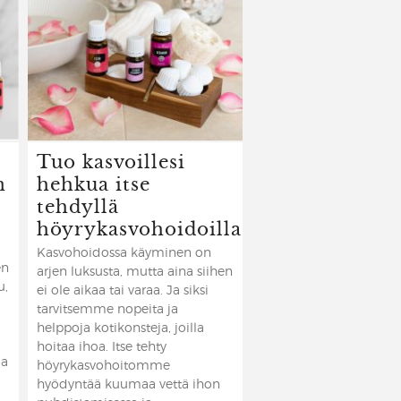
Tuo kasvoillesi
n
hehkua itse
tehdyllä
höyrykasvohoidoilla
Kasvohoidossa käyminen on
en
arjen luksusta, mutta aina siihen
u,
ei ole aikaa tai varaa. Ja siksi
tarvitsemme nopeita ja
helppoja kotikonsteja, joilla
hoitaa ihoa. Itse tehty
ja
höyrykasvohoitomme
hyödyntää kuumaa vettä ihon