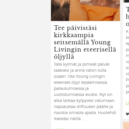
h
Tee päivistäsi
K
kirkkaampia
k
seitsemällä Young
e
Livingin eteerisellä
p
öljyllä
m
v
Jätä kylmät ja pimeät päivät
s
taaksesi ja anna valon tulla
v
sisään. Ota Young Livingin
P
eteeriset öljyt lepäämisessä,
p
palautumisessa ja
p
uudistumisessa avuksi. Nyt on
aika laittaa kylpyvesi valumaan,
L
napsauttaa diffuuseri päälle ja
nauttia omasta ajasta. Huolehdi
itsestäsi näillä ...