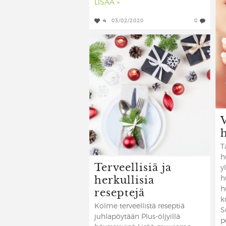
LISÄÄ »
4
03/02/2020
0
T
h
Terveellisiä ja
y
herkullisia
h
reseptejä
h
k
Kolme terveellistä reseptiä
S
juhlapöytään Plus-öljyillä
p