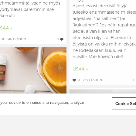
ehmeämmiltä, vaan ne myös
Ajatellessasi eteerisiä öljyjä,
yödyntävät paremmin itse
tuleeko ensimmäisenä mielees
ekemäsi ...
adjektiivit "naisellinen" tai
"kukkainen"? Jos näin tapahtuu
ISÄÄ »
tiedät aivan liian vähän
eteerisistä öljyistä. Eteerisistä
0
30/12/2019
0
öljyistä on vaikka mihin, eivät
ne todellakaan kuulu vain
naisille. Voit käyttää niitä ...
LISÄÄ »
0
27/11/2019
1
 your device to enhance site navigation, analyze
Cookie Set
Halloween-juoma:
erveellinen ja