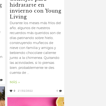
g
hidratarte en
invierno con Young
Living
Durante los meses más fríos del
año, algunos de nuestros
e
recuerdos más queridos son de
días patinando sobre hielo,
construyendo muñecos de
nieve con familia y amigos y
bebiendo chocolate caliente
en
junto a la chimenea. Quitando
las actividades, si lo piensas
bien, probablemente te des
cuenta de ...
MÁS »
0
21/02/2022
0