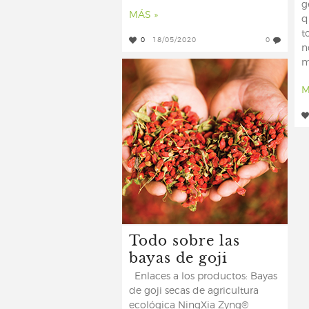
g
MÁS »
q
t
0
18/05/2020
0
n
m
M
Todo sobre las
bayas de goji
Enlaces a los productos: Bayas
de goji secas de agricultura
ecológica NingXia Zyng®