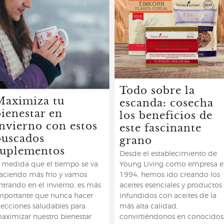
Todo sobre la
Maximiza tu
escanda: cosecha
bienestar en
los beneficios de
invierno con estos
este fascinante
buscados
grano
suplementos
Desde el establecimiento de
 medida que el tiempo se va
Young Living como empresa 
aciendo más frío y vamos
1994, hemos ido creando los
ntrando en el invierno, es más
aceites esenciales y productos
mportante que nunca hacer
infundidos con aceites de la
.?
lecciones saludables para
más alta calidad,
aximizar nuestro bienestar
convirtiéndonos en conocidos