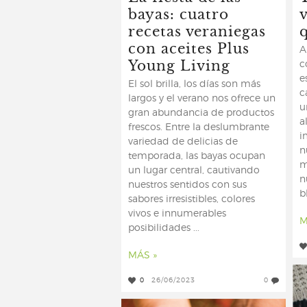
bayas: cuatro
recetas veraniegas
q
con aceites Plus
A
Young Living
c
e
El sol brilla, los días son más
c
largos y el verano nos ofrece un
u
gran abundancia de productos
a
frescos. Entre la deslumbrante
i
variedad de delicias de
n
temporada, las bayas ocupan
m
un lugar central, cautivando
n
nuestros sentidos con sus
b
sabores irresistibles, colores
vivos e innumerables
M
posibilidades ...
MÁS »
0
26/06/2023
0