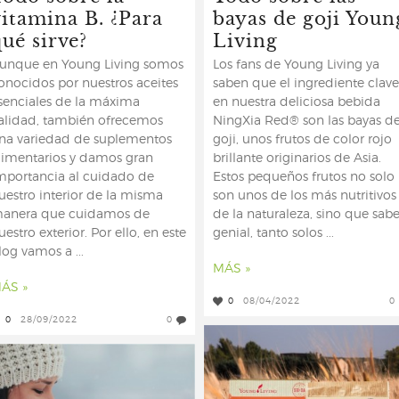
vitamina B. ¿Para
bayas de goji Youn
ué sirve?
Living
unque en Young Living somos
Los fans de Young Living ya
onocidos por nuestros aceites
saben que el ingrediente clave
senciales de la máxima
en nuestra deliciosa bebida
alidad, también ofrecemos
NingXia Red® son las bayas d
na variedad de suplementos
goji, unos frutos de color rojo
limentarios y damos gran
brillante originarios de Asia.
mportancia al cuidado de
Estos pequeños frutos no solo
uestro interior de la misma
son unos de los más nutritivos
anera que cuidamos de
de la naturaleza, sino que sab
uestro exterior. Por ello, en este
genial, tanto solos ...
log vamos a ...
MÁS »
ÁS »
0
08/04/2022
0
0
28/09/2022
0