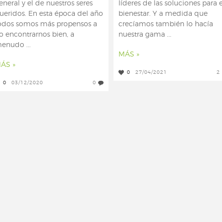
eneral y el de nuestros seres
líderes de las soluciones para e
ueridos. En esta época del año
bienestar. Y a medida que
odos somos más propensos a
crecíamos también lo hacía
o encontrarnos bien, a
nuestra gama ...
enudo ...
MÁS »
ÁS »
0
27/04/2021
2
0
03/12/2020
0