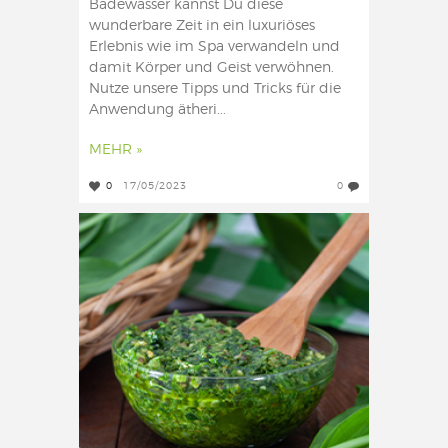
Badewasser kannst Du diese
wunderbare Zeit in ein luxuriöses
Erlebnis wie im Spa verwandeln und
damit Körper und Geist verwöhnen.
Nutze unsere Tipps und Tricks für die
Anwendung ätheri...
MEHR »
0
17/05/2023
0