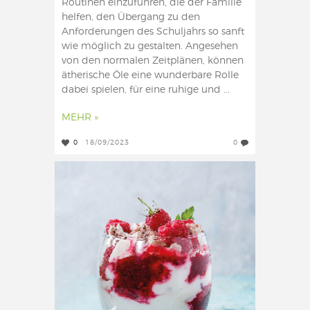
Routinen einzuführen, die der Familie
helfen, den Übergang zu den
Anforderungen des Schuljahrs so sanft
wie möglich zu gestalten. Angesehen
von den normalen Zeitplänen, können
ätherische Öle eine wunderbare Rolle
dabei spielen, für eine ruhige und ...
MEHR »
0
18/09/2023
0