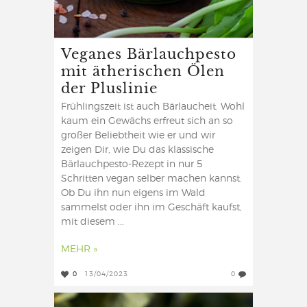
Veganes Bärlauchpesto
mit ätherischen Ölen
der Pluslinie
Frühlingszeit ist auch Bärlaucheit. Wohl
kaum ein Gewächs erfreut sich an so
großer Beliebtheit wie er und wir
zeigen Dir, wie Du das klassische
Bärlauchpesto-Rezept in nur 5
Schritten vegan selber machen kannst.
Ob Du ihn nun eigens im Wald
sammelst oder ihn im Geschäft kaufst,
mit diesem ...
MEHR »
0
13/04/2023
0