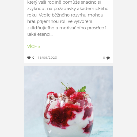
který vaší rodině pomůže snadno si
zvyknout na požadavky akademického
roku. Vedle běžného rozvrhu mohou
hrát příjemnou roli ve vytvoření
zklidňujícího a motivačního prostředí
také esenci...
VÍCE »
0
18/09/2023
0