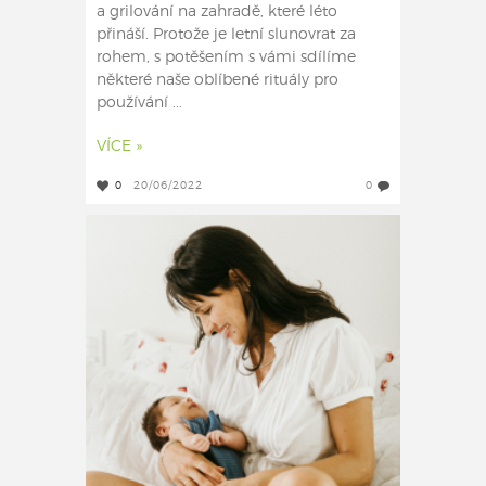
a grilování na zahradě, které léto
přináší. Protože je letní slunovrat za
rohem, s potěšením s vámi sdílíme
některé naše oblíbené rituály pro
používání ...
VÍCE »
0
20/06/2022
0