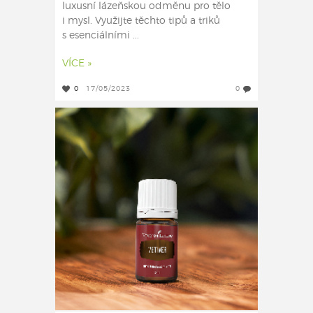
luxusní lázeňskou odměnu pro tělo
i mysl. Využijte těchto tipů a triků
s esenciálními ...
VÍCE »
0
17/05/2023
0