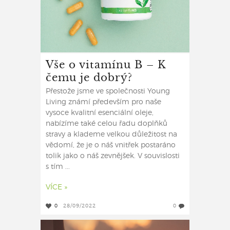
Vše o vitamínu B – K
čemu je dobrý?
Přestože jsme ve společnosti Young
Living známí především pro naše
vysoce kvalitní esenciální oleje,
nabízíme také celou řadu doplňků
stravy a klademe velkou důležitost na
vědomí, že je o náš vnitřek postaráno
tolik jako o náš zevnějšek. V souvislosti
s tím ...
VÍCE »
0
28/09/2022
0