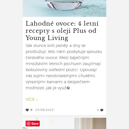
Lahodné ovoce: 4 letní
recepty s oleji Plus od
Young Living
Jak slunce svítí jasněji a dny se
prodlužují, léto nám poskytuje spoustu
čerstvého ovoce. Mezi báječným
množstvím letních pochutin zaujímají
bobuloviny ústřední pozici. Upoutají
nás svými neodolatelnými chutěmi,
výraznými barvami a bezpočtem
možností, jak je využ�...
VÍCE »
0
23/06/2023
0
Save