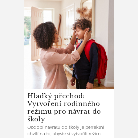
Hladký přechod:
Vytvoření rodinného
režimu pro návrat do
školy
Období návratu do školy je perfektní
chvílí na to, abyste si vytvořili režim,