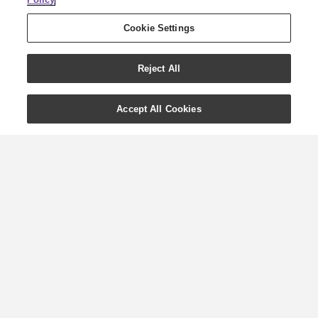
Cookie Settings
Reject All
Accept All Cookies
Vše o kustovnici od
Young Living
Kustovnice, kterou milovníci Young
Living dobře znají jako hlavní složku
v našem vynikajícím nápoji NingXia
Red®, má podobu červených bobulí,
jež pocházejí z Asie. Častěji známé jako
goji, tyto maličké bobule jsou jedním
z nejvýživnějšího ovoce a zároveň