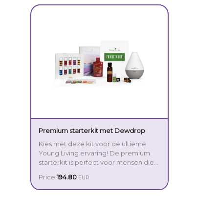
Premium starterkit met Dewdrop
Kies met deze kit voor de ultieme
Young Living ervaring! De premium
starterkit is perfect voor mensen die
hun leven écht willen veranderen. De
Price:
194.80
EUR
kit bevat alles wat je nodig hebt om
de kracht van etherische olie op een
handige manier te ontdekken.