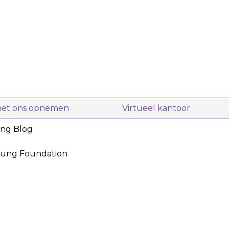
met ons opnemen
Virtueel kantoor
ing Blog
oung Foundation