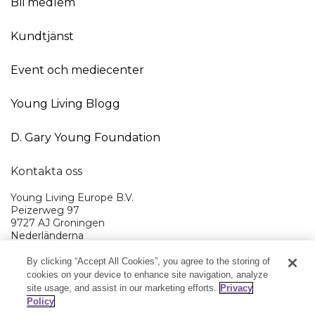
Bli medlem
Kundtjänst
Event och mediecenter
Young Living Blogg
D. Gary Young Foundation
Kontakta oss
Young Living Europe B.V.
Peizerweg 97
9727 AJ Groningen
Nederländerna
Kundtjänst (Avgiftsfritt lokalsamtal (ej från mobiltelefon):
By clicking “Accept All Cookies”, you agree to the storing of
020 793400
cookies on your device to enhance site navigation, analyze
site usage, and assist in our marketing efforts.
Privacy
Young Living EMEA Ltd huvudkontor:
44 (0) 20 3935 9000
Policy