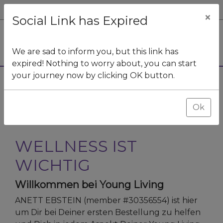
DE
C
×
Social Link has Expired
We are sad to inform you, but this link has
expired! Nothing to worry about, you can start
your journey now by clicking OK button.
Ok
WELLNESS IST
WICHTIG
Willkommen bei Young Living
ANETT EBSTEIN
(member #
30356554
)
ist hier
um Dir bei Deiner ersten Bestellung zu helfen