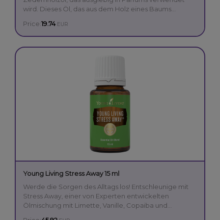
wird. Dieses Öl, das aus dem Holz eines Baums
dampfdestilliert wird, ist beruhigend und reinigend
Price:
19.74
EUR
Beruhigend und entspannend.
und kann in einer Lotion helfen, trockene, stumpfe
Unterstützt wunderschöne, gesund aussehende
Haut aufzufrischen. Oder gib einige Tropfen in Dein
Haut.
Shampoo für gesund aussehendes Haar. Dieses
Mit einem Basisöl für einen frischen Duft
entspannende Öl wurde traditionell von den
mischen.
Ureinwohnern Amerikas genutzt, um spirituelle
Verbindungen zu verstärken und es kann zur
morgendlichen Meditation auf die Pulspunkte
aufgetragen werden.
Young Living Stress Away 15 ml
Werde die Sorgen des Alltags los! Entschleunige mit
Stress Away, einer von Experten entwickelten
Ölmischung mit Limette, Vanille, Copaiba und
Lavendel für herrliche Entspannung und Ruhe. Mit