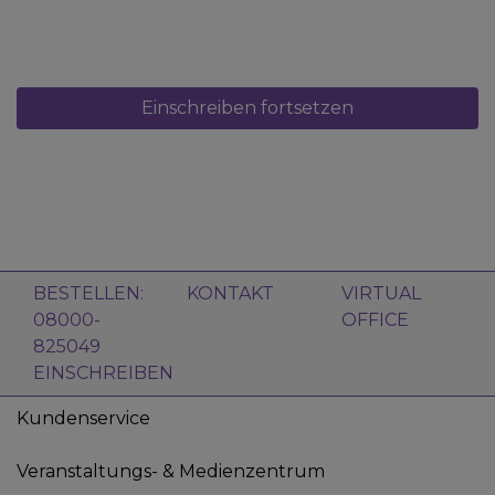
Süßmandelöl für ein erhebendes, ausgeglichenes
Aroma. Trage etwas auf die Pulspunkte auf und sorge
so für eine positive Umgebung, die Dir hilft,
Veränderungen in Deinem Leben mit offenen Armen
zu begegnen.
Einschreiben fortsetzen
BESTELLEN:
KONTAKT
VIRTUAL
08000-
OFFICE
825049
EINSCHREIBEN
Kundenservice
Veranstaltungs- & Medienzentrum