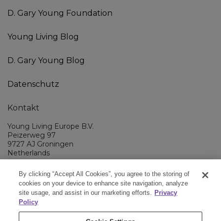
D. Gary Young Foundation
Young Living Blog
D. Gary Young Blog
Datenschutz
Kontakt
Young Living Europe B.V.
Peizerweg 97
9727 AJ Groningen
Netherlands
Kundenservice:
08000-825049
By clicking “Accept All Cookies”, you agree to the storing of
cookies on your device to enhance site navigation, analyze
Young Living EMEA Ltd Hauptquartier:
44 (0) 20 3935 9000
site usage, and assist in our marketing efforts.
Privacy
Policy