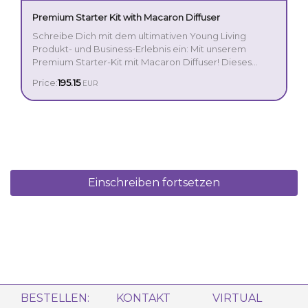
Premium Starter Kit with Macaron Diffuser
Schreibe Dich mit dem ultimativen Young Living
Produkt- und Business-Erlebnis ein: Mit unserem
Premium Starter-Kit mit Macaron Diffuser! Dieses
Starter-Kit ist eine perfekte, intuitive Einführung in die
Price:
195.15
EUR
unglaubliche Welt der ätherischen Öle und enthält
unseren wunderschönen Macaron Diffuser, hergestellt
aus haltbarer, natürlicher Keramik mit einem schicken
Fischgrätmuster und mit Kerzenflacker LED-Licht für
eine besonders gemütliche Atmosphäre.
Einschreiben fortsetzen
BESTELLEN:
KONTAKT
VIRTUAL