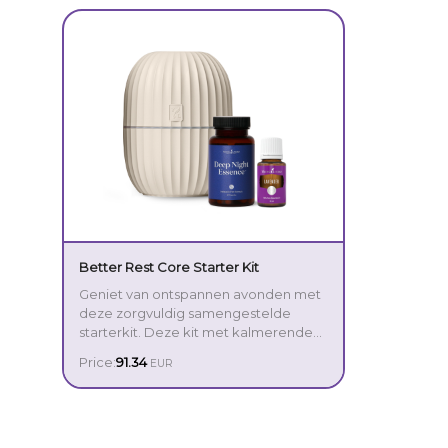
Better Rest Core Starter Kit
Geniet van ontspannen avonden met
deze zorgvuldig samengestelde
starterkit. Deze kit met kalmerende
geuren en eenvoudige alledaagse
Price:
91.34
EUR
producten is ontworpen om je te
helpen een rustgevende
avondroutine te creëren en uitgerust
wakker te worden.