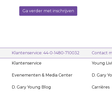
Inbegrepen:
Ga verder met inschrijven
• Cactus Diffuser (beige)
• Lavender (15 ml)
• Deep Night Essence
Klantenservice: 44-0-1480-710032
Contact 
Klantenservice
Young Liv
Evenementen & Media Center
D. Gary Y
D. Gary Young Blog
Carrières