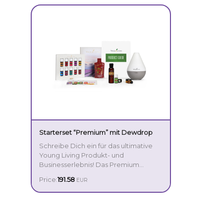
Starterset “Premium” mit Dewdrop
Schreibe Dich ein für das ultimative
Young Living Produkt- und
Businesserlebnis! Das Premium
Starter Kit bietet eine vollständige,
Price:
191.58
EUR
intuitive Einführung in die Welt der
ätherischen Öle und ist mit seinem
außergewöhnlichen Wert die
perfekte Option für diejenigen, die es
mit einer Transformation ihres Lebens