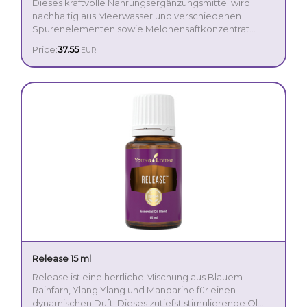
Dieses kraftvolle Nahrungsergänzungsmittel wird
nachhaltig aus Meerwasser und verschiedenen
Spurenelementen sowie Melonensaftkonzentrat
hergestellt. Es mischt Hydroxid- und Citrat-Magnesium
Price:
37.55
EUR
mit ätherischen Ölen zur Unterstützung verschiedener
Körperfunktionen.
Magnesium unterstützt mehr als 300 Funktionen
des Körpers, einschließlich einer normalen
Funktion des Nervensystems, Muskelerhalt und
den Energiehaushalt.
Enthält patentiertes Melonensaftkonzentrakt..
Kombiniert Magnesiumhydroxid und
Magnesiumcitrat für eine optimale tägliche
Dosis Magnesium.
Release 15 ml
Release ist eine herrliche Mischung aus Blauem
Rainfarn, Ylang Ylang und Mandarine für einen
dynamischen Duft. Dieses zutiefst stimulierende Öl