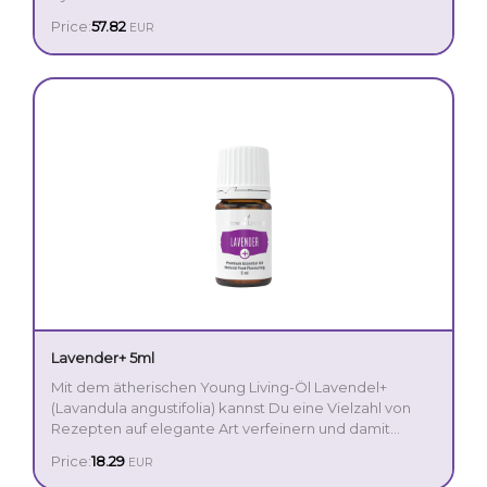
balanciert florale mit würzigen Noten aus und ist
Price:
57.82
EUR
perfekt zum Auftragen auf den Hals für einen
unwiderstehlichen Duft am Abend. Lasse die
Vergangenheit los und erlebe das Hier und Jetzt
bewusst für mehr reude, Achtsamkeit und Positivität.
Lavender+ 5ml
Mit dem ätherischen Young Living-Öl Lavendel+
(Lavandula angustifolia) kannst Du eine Vielzahl von
Rezepten auf elegante Art verfeinern und damit
Deine Familie und Freunde begeistern. Das süße,
Price:
18.29
EUR
Lavendel+ passt vor allem zu Süßspeisen; aber auch
leicht blumige Aroma des Lavendels passt ganz