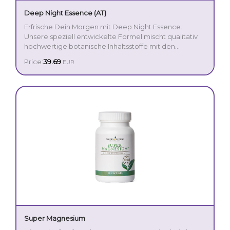
Deep Night Essence (AT)
Erfrische Dein Morgen mit Deep Night Essence.
Unsere speziell entwickelte Formel mischt qualitativ
hochwertige botanische Inhaltsstoffe mit den
ätherischen Ölen von Grüner Minze und Lavendel. Es
Price:
39.69
EUR
enthält kein Melatonin und ist ideal für Deine Routine
vor dem Zubettgehen für einen erholsamen Schlaf.
Enthält eine geschützte Mischung aus Grüner
Minze und Grüner Tee-Extrakt.
Unterstützt eine ruhige Abend-Routine.
Enthält ätherische Öle von Lavendel und Grüner
Minze.
Super Magnesium