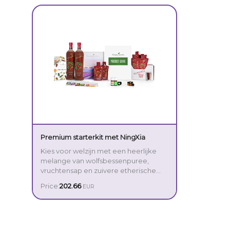
Premium starterkit met NingXia
Kies voor welzijn met een heerlijke
melange van wolfsbessenpuree,
vruchtensap en zuivere etherische
oliën. NingXia Red® is een unieke,
Price:
202.66
EUR
krachtige drank die geschikt is voor
iedere levensstijl en je helpt om het
meeste uit de dag te halen. Deze
starterkit bevat enkele NingXia Red
producten, waaronder de populaire