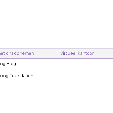
met ons opnemen
Virtueel kantoor
ing Blog
oung Foundation