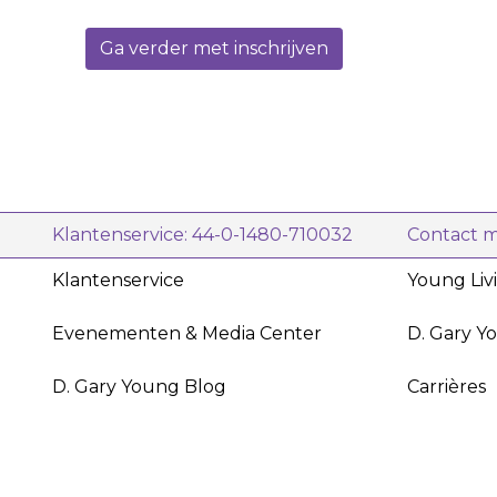
verkrijgbaar in hervulbare flessen van
zowel 236ml als 944ml.
Ga verder met inschrijven
Klantenservice: 44-0-1480-710032
Contact 
Klantenservice
Young Liv
Evenementen & Media Center
D. Gary Y
D. Gary Young Blog
Carrières