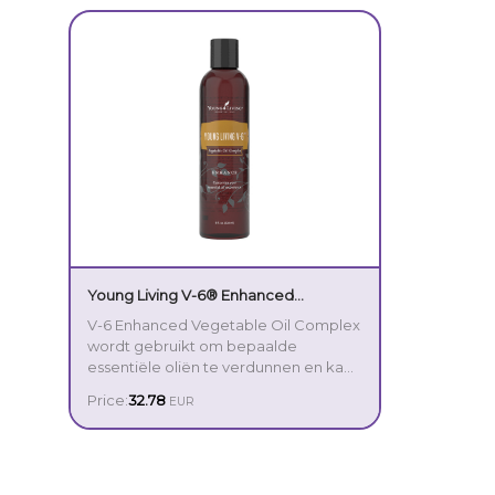
Young Living V-6® Enhanced
Vegetable Oil Complex 236 ml
V-6 Enhanced Vegetable Oil Complex
wordt gebruikt om bepaalde
essentiële oliën te verdunnen en kan
worden gemengd om speciale
Price:
32.78
EUR
mengsels, formules en massage-oliën
te maken. Deze olie voedt de huid,
heeft een lange houdbaarheid,
verstopt de poriën niet en maakt
geen vlekken op kleding. V-6 is