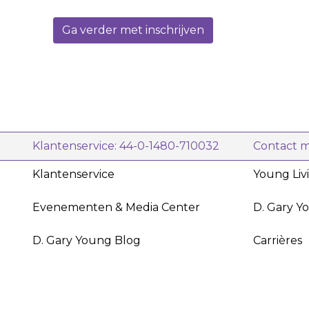
AromaGlobe Diffuser
Peace & Calming Roll-On (10 ml)
Ga verder met inschrijven
Breathe Again Roll-On (10 ml)
Lavender (5 ml)
Peppermint (5 ml)
Thieves® (5 ml)
Young Living Purification® (5 ml)
Klantenservice: 44-0-1480-710032
Contact 
Klantenservice
Young Liv
Evenementen & Media Center
D. Gary Y
D. Gary Young Blog
Carrières