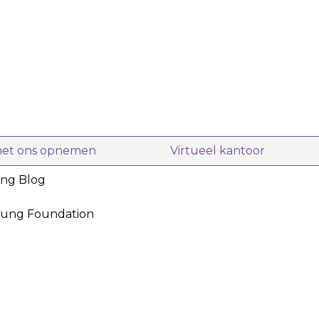
met ons opnemen
Virtueel kantoor
ing Blog
oung Foundation