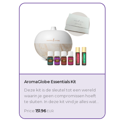
AromaGlobe Essentials Kit
Deze kit is de sleutel tot een wereld
waarin je geen compromissen hoeft
te sluiten. In deze kit vind je alles wat
je nodig hebt om jezelf en je gezin te
Price:
151.96
EUR
begeleiden terwijl jullie de overstap
maken naar een gelukkige, gezonde
Inbegrepen:
lifestyle.