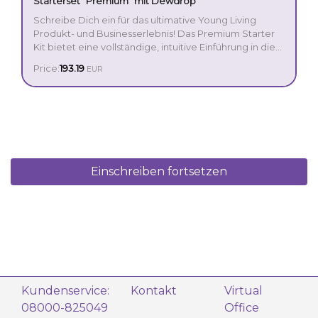
Starterset “Premium” mit Dewdrop
Schreibe Dich ein für das ultimative Young Living
Produkt- und Businesserlebnis! Das Premium Starter
Kit bietet eine vollständige, intuitive Einführung in die
Welt der ätherischen Öle und ist mit seinem
Price:
193.19
EUR
außergewöhnlichen Wert die perfekte Option für
diejenigen, die es mit einer Transformation ihres
Lebens ernst meinen.
Einschreiben fortsetzen
Kundenservice:
Kontakt
Virtual
08000-825049
Office