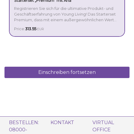
Starterset „Premium“ mit Aria
Registrieren Sie sich für die ultimative Produkt- und
Geschäftserfahrung von Young Living! Das Starterset
Premium, dass mit einem außergewöhnlichen Wert
einen umfangreichen und intuitiven Einstieg in die
Price:
313.55
EUR
Leistungsfähigkeit der ätherischen Öle ermöglicht, ist
die perfekte Option für alle, die es sich fest
vorgenommen haben, ihr Leben zu verändern.
Einschreiben fortsetzen
BESTELLEN:
KONTAKT
VIRTUAL
08000-
OFFICE