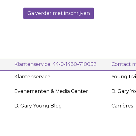
ingredië
Citroeno
Ga verder met inschrijven
haar er 
past per
Voeg de
warm bad
geur te geniet
geur.</li
verzorgen
Klantenservice: 44-0-1480-710032
Contact 
Klantenservice
Young Liv
Evenementen & Media Center
D. Gary Y
D. Gary Young Blog
Carrières