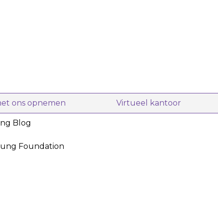
nt in deze melange.
lie wordt vaak gebruikt om
gezonder uit te laten zien en
fect in schoonheidsroutines.
ze melange toe aan een
 om van de frisse, vrolijke
en.</p> <ul><li>Vrolijke
> <li>Reinigend en
d.</li> <li>Laat het haar er
met ons opnemen
Virtueel kantoor
ing Blog
oung Foundation