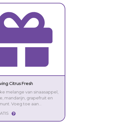
ving Citrus Fresh
jke melange van sinaasappel,
e, mandarijn, grapefruit en
munt. Voeg toe aan
scrème om de huid te
ATIS
 en verzorgen. De
boom, een groenblijvende
t geurige vruchten, behoort
utaceae-familie en de olie van
m is een belangrijk