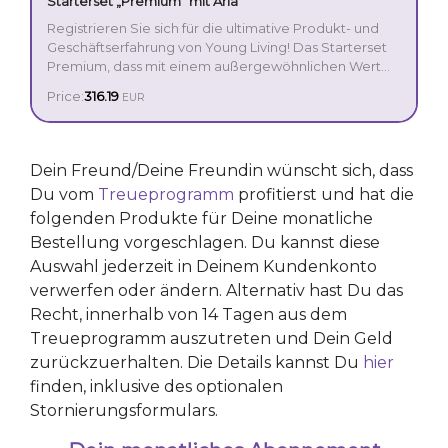
Starterset „Premium“ mit Aria
Registrieren Sie sich für die ultimative Produkt- und
Geschäftserfahrung von Young Living! Das Starterset
Premium, dass mit einem außergewöhnlichen Wert
einen umfangreichen und intuitiven Einstieg in die
Price:
316.19
EUR
Leistungsfähigkeit der ätherischen Öle ermöglicht, ist
die perfekte Option für alle, die es sich fest
vorgenommen haben, ihr Leben zu verändern.
Dein Freund/Deine Freundin wünscht sich, dass
Du vom
Treueprogramm
profitierst und hat die
folgenden Produkte für Deine monatliche
Bestellung vorgeschlagen. Du kannst diese
Auswahl jederzeit in Deinem Kundenkonto
verwerfen oder ändern. Alternativ hast Du das
Recht, innerhalb von 14 Tagen aus dem
Treueprogramm auszutreten und Dein Geld
zurückzuerhalten. Die Details kannst Du
hier
finden, inklusive des optionalen
Stornierungsformulars.