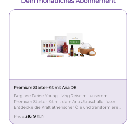
Dein monatliches Abonnement
Premium Starter-Kit mit Aria DE
Beginne Deine Young Living Reise mit unserem
Premium Starter-Kit mit dem Aria Ultraschalldiffusor!
Entdecke die Kraft ätherischer Öle und transformiere
Dein Leben mit diesem wunderschönen Kit. Genieße
Price:
316.19
EUR
exklusive Ölmischungen wie Young Living
Dein Premium Starter-Kit enthält:
Purification® und Blue Relief genau wie klassische
Düfte wie Lavender und Peppermint. Diese
Aria Ultraschalldiffusor