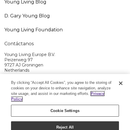
Young Living Blog
D. Gary Young Blog
Young Living Foundation
Contáctanos
Young Living Europe B.V.
Peizerweg 97
9727 AJ Groningen
Netherlands
Atención al cliente:
900-812976
By clicking “Accept All Cookies”, you agree to the storing of
cookies on your device to enhance site navigation, analyze
Young Living EMEA Ltd
+44 (0) 20 3935 9000
site usage, and assist in our marketing efforts.
Privacy
Policy
Cookie Settings
Copyright © 2020 Young Living Essential Oils.
Reject All