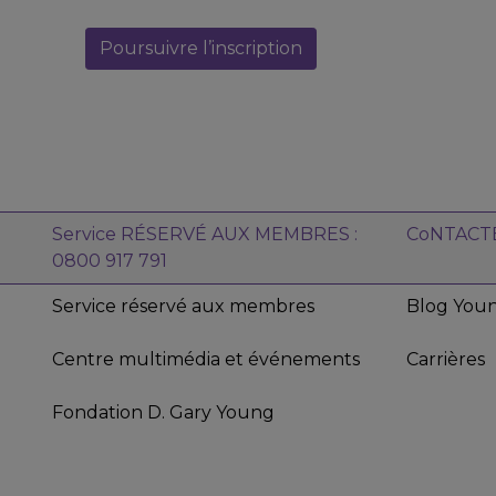
l’ancrage, la paix intérieure et
l’abondance. Ajoutez quelques
Poursuivre l’inscription
gouttes dans les paumes de vos
mains (diluez si nécessaire), frottez-les
l’une contre l’autre et inspirez
profondément. Gardez un flacon de
Magnify Your Purpose dans votre sac
à main pour inspirer partout dès que
le besoin s’en faire sentir.
Service RÉSERVÉ AUX MEMBRES :
CoNTACT
0800 917 791
Service réservé aux membres
Blog Youn
Centre multimédia et événements
Carrières
Fondation D. Gary Young