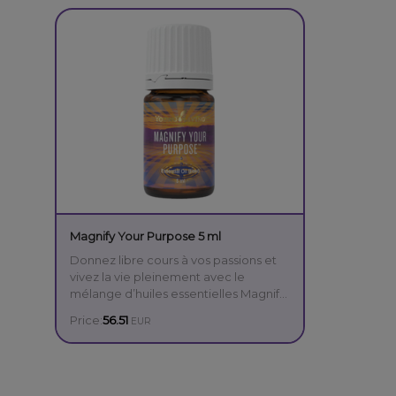
Magnify Your Purpose 5 ml
Donnez libre cours à vos passions et
vivez la vie pleinement avec le
mélange d’huiles essentielles Magnify
Your Purpose. Aux huiles essentielles
Price:
56.51
EUR
de sauge, noix de muscade et
cannelle, ce mélange doux et épicé
s’applique sur les poignets pendant la
méditation. Rééquilibrez vos sens en
inspirant ces notes qui favorisent