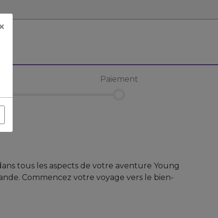
Close
×
ent
Paiement
 dans tous les aspects de votre aventure Young
ande. Commencez votre voyage vers le bien-