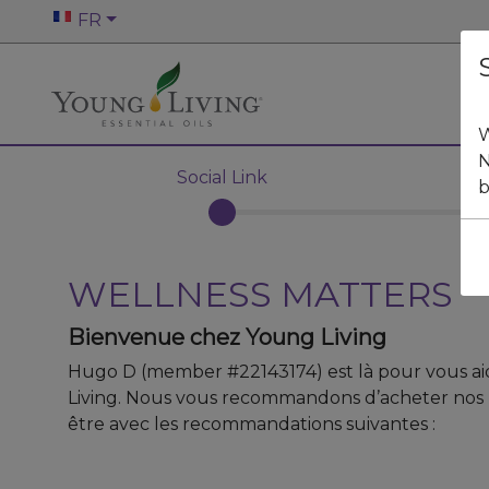
FR
W
N
Social Link
b
WELLNESS MATTERS
Bienvenue chez Young Living
Hugo D
(member #
22143174
)
est là pour vous a
Living. Nous vous recommandons d’acheter nos 
être avec les recommandations suivantes :