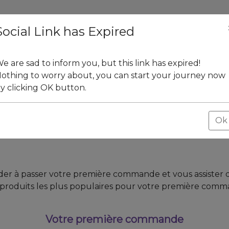
Social Link has Expired
e are sad to inform you, but this link has expired!
othing to worry about, you can start your journey now
Adhésion
Livraison et Paiem
y clicking OK button.
Ok
ider à passer votre première commande et vous assister
produits les plus populaires pour votre première comm
Votre première commande