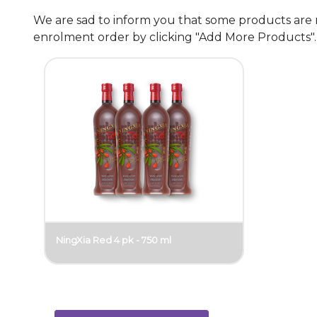
Leberfunktion beitragen.
damit gib
We are sad to inform you that some products are 
Sommer e
enrolment order by clicking "Add More Products".
NingXia Red 4 pk - 750 ml