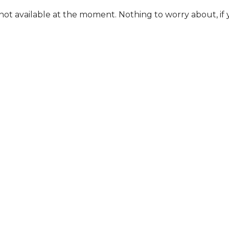
st, Lime+ ist nicht nur im
not available at the moment. Nothing to worry about, i
in beliebter Zusatz.