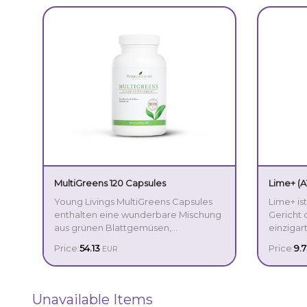
MultiGreens 120 Capsules
Lime+ (A
Young Livings MultiGreens Capsules
Lime+ is
enthalten eine wunderbare Mischung
Gericht 
aus grünen Blattgemüsen,
einzigar
Bienenpollen und hochwertigen
verleiht
Price:
54.13
Price:
9.7
EUR
ätherischen Ölen. Als eine Quelle von
Lime+ kö
Cholin kann es auch zu einem
ganz neu
normalen Homozystein- und
einen fr
Lipidstoffwechsel sowie zur
Getränke
Unavailable Items
Aufrechterhaltung einer normalen
Gerichte