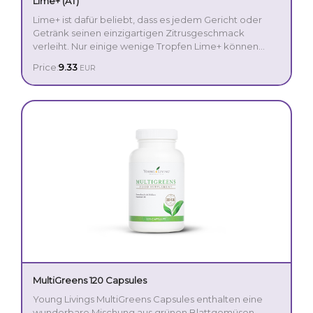
Lime+ (AT)
Lime+ ist dafür beliebt, dass es jedem Gericht oder
Getränk seinen einzigartigen Zitrusgeschmack
verleiht. Nur einige wenige Tropfen Lime+ können
Deine Gerichte auf ein ganz neues Level bringen. Ob
Price:
9.33
EUR
Du für einen frischen Kick etwas in Deine Getränke
rührst oder Deinen Gerichten einen zitronigen Hauch
damit gibst, Lime+ ist nicht nur im Sommer ein
beliebter Zusatz.
MultiGreens 120 Capsules
Young Livings MultiGreens Capsules enthalten eine
wunderbare Mischung aus grünen Blattgemüsen,