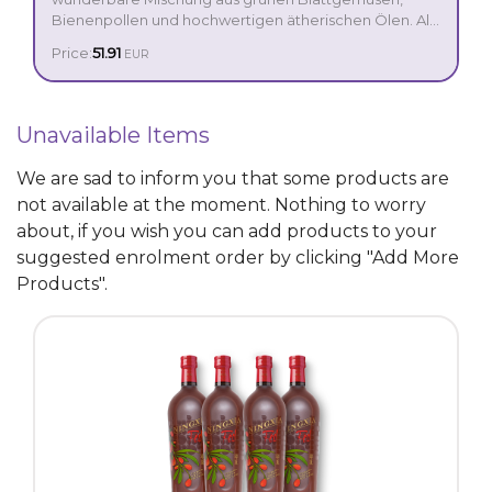
Bienenpollen und hochwertigen ätherischen Ölen. Als
eine Quelle von Cholin kann es auch zu einem
Price:
51.91
EUR
normalen Homozystein- und Lipidstoffwechsel sowie
zur Aufrechterhaltung einer normalen Leberfunktion
beitragen.
Unavailable Items
We are sad to inform you that some products are
not available at the moment. Nothing to worry
about, if you wish you can add products to your
suggested enrolment order by clicking "Add More
Products".