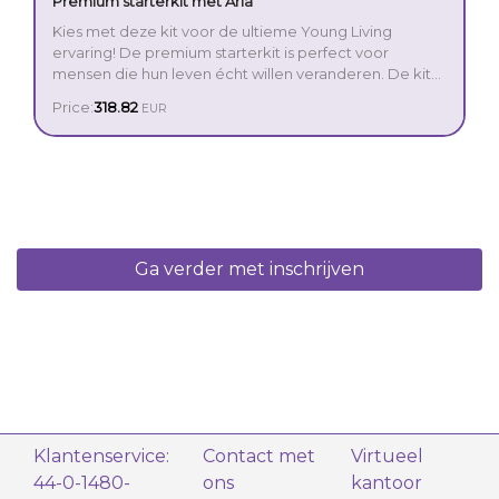
Premium starterkit met Aria
Kies met deze kit voor de ultieme Young Living
ervaring! De premium starterkit is perfect voor
mensen die hun leven écht willen veranderen. De kit
bevat alles wat je nodig hebt om de kracht van
Price:
318.82
EUR
etherische olie op een handige manier te ontdekken.
Ga verder met inschrijven
Klantenservice:
Contact met
Virtueel
44-0-1480-
ons
kantoor