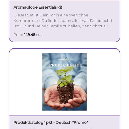
AromaGlobe Essentials Kit
Dieses Set ist Dein Tor in eine Welt ohne
Kompromisse! Du findest darin alles, was Du brauchst,
um Dir und Deiner Familie zu helfen, den Schritt zu
einem glücklichen, gesunden Lifestyle zu gehen.
Price:
149.45
EUR
Enthält:
AromaGlobe Diffuser
Peace & Calming Roll-On - 10ml
Breathe Again Roll-On - 10ml
Lavender - 5ml
Peppermint - 5ml
Thieves - 5ml
Young Living Purification® - 5ml
Produktkatalog 1 pkt - Deutsch *Promo*