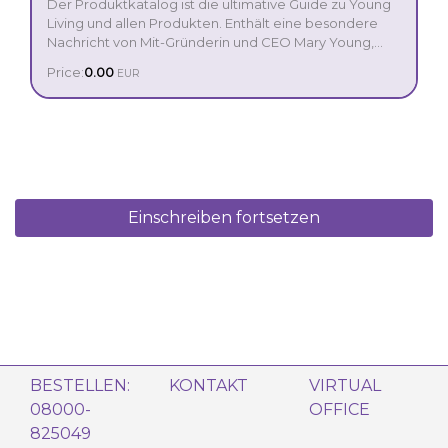
Der Produktkatalog ist die ultimative Guide zu Young
Living und allen Produkten. Enthält eine besondere
Nachricht von Mit-Gründerin und CEO Mary Young,
eine detaillierte Guide zur Nutzung von ätherischen
Price:
0.00
EUR
Ölen, Informationen zu unserem geschützen Seed to
Seal Prozess, einen tiefgehenden Blick auf unsere
weltweiten Farmen und noch viel mehr.
Einschreiben fortsetzen
BESTELLEN:
KONTAKT
VIRTUAL
08000-
OFFICE
825049