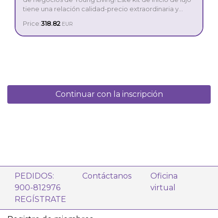
tiene una relación calidad-precio extraordinaria y
ofrece una introducción completa e intuitiva a los
Price:
318.82
EUR
aceites esenciales. Se trata de la opción perfecta para
todos aquellos que busquen una verdadera
transformación de sus vidas.
Continuar con la inscripción
PEDIDOS:
Contáctanos
Oficina
900-812976
virtual
REGÍSTRATE