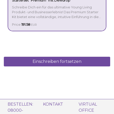
Starterset “Premium” mit Dewdrop
Schreibe Dich ein für das ultimative Young Living
Produkt- und Businesserlebnis! Das Premium Starter
Kit bietet eine vollständige, intuitive Einführung in die
Welt der ätherischen Öle und ist mit seinem
Price:
191.58
EUR
außergewöhnlichen Wert die perfekte Option für
diejenigen, die es mit einer Transformation ihres
Lebens ernst meinen.
Einschreiben fortsetzen
BESTELLEN:
KONTAKT
VIRTUAL
08000-
OFFICE