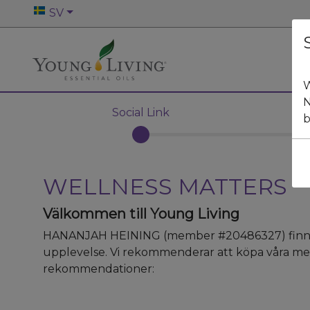
SV
W
N
Social Link
b
WELLNESS MATTERS
Välkommen till Young Living
HANANJAH HEINING
(member #
20486327
)
finn
upplevelse. Vi rekommenderar att köpa våra mes
rekommendationer: