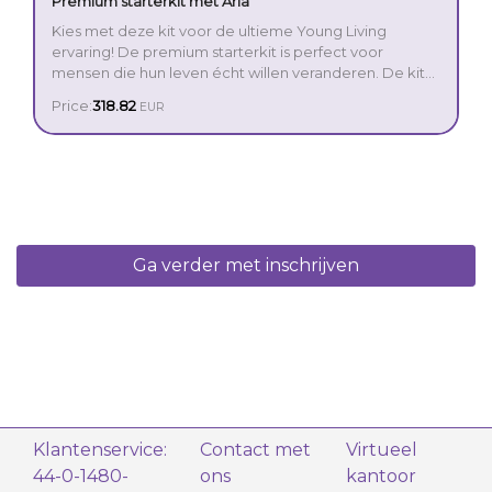
Premium starterkit met Aria
Kies met deze kit voor de ultieme Young Living
ervaring! De premium starterkit is perfect voor
mensen die hun leven écht willen veranderen. De kit
bevat alles wat je nodig hebt om de kracht van
Price:
318.82
EUR
etherische olie op een handige manier te ontdekken.
Ga verder met inschrijven
Klantenservice:
Contact met
Virtueel
44-0-1480-
ons
kantoor