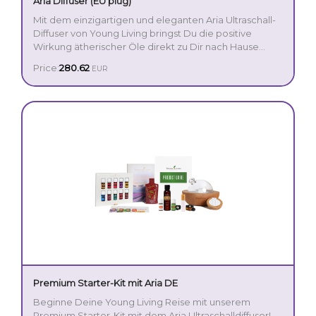
Aria Diffuser (EU plug)
Mit dem einzigartigen und eleganten Aria Ultraschall-
Diffuser von Young Living bringst Du die positive
Wirkung ätherischer Öle direkt zu Dir nach Hause
oder an Deinen Arbeitsplatz. Der formschöne
Price:
280.62
EUR
Du erhältst zudem die ätherischen Öle Lemon und
Vernebler vereint die neueste Diffusertechnologie mit
Peppermint (je 5 ml).
einer Vielzahl praktischer Funktionen. Im Lieferumfang
enthalten ist eine Fernbedienung, mit der Du
verschiedene beruhigende Klänge auswählen und das
mehrfarbige LED-Licht einschalten kannst. Oder
stecke einfach Deinen eigenen Musicplayer an und
höre über die integrierten Lautsprecher Deine
persönliche Lieblingsmusik.
Premium Starter-Kit mit Aria DE
Beginne Deine Young Living Reise mit unserem
Premium Starter-Kit mit dem Aria Ultraschalldiffusor!