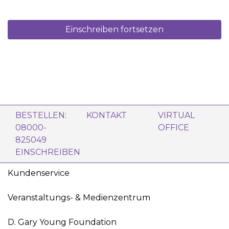
anderen Kosmetikprodukten zu echtem Strahlen
verhelfen. Diese fruchtige Mischung ist belebend und
stimulierend wenn man sie einem Bad hinzufügt.</p>
Einschreiben fortsetzen
<ul><li>Frischer, fröhlicher Duft.</li> <li>Tonend und
klärend.</li> <li>Unterstützt gesund aussehendes Haar.
</li></ul>
BESTELLEN:
KONTAKT
VIRTUAL
08000-
OFFICE
825049
EINSCHREIBEN
Kundenservice
Veranstaltungs- & Medienzentrum
D. Gary Young Foundation